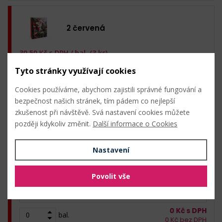
2 červená
30,50
Kč s DPH /
bal. (3 ks)
Skladem: 24 ks
Tyto stránky využívají cookies
3 ks (10,15 Kč s DPH / ks)
Cookies používáme, abychom zajistili správné fungování a
0
Kč s DPH
bal.
bezpečnost našich stránek, tím pádem co nejlepší
0
Kč bez DPH
zkušenost při návštěvě. Svá nastavení cookies můžete
později kdykoliv změnit.
Další informace o Cookies
3 červená
Nastavení
30,50
Kč s DPH /
bal. (3 ks)
Povolit vše
Skladem: 30 ks
3 ks (10,15 Kč s DPH / ks)
0
Kč s DPH
bal.
0
Kč bez DPH