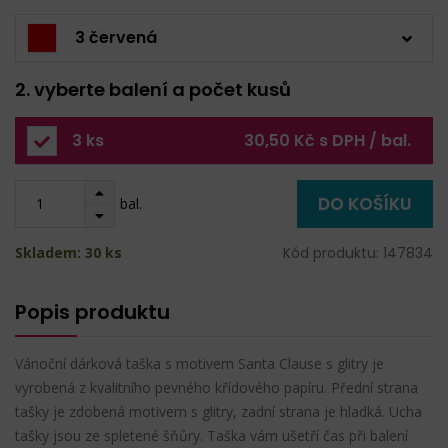
3 červená
2. vyberte balení a počet kusů
3 ks
30,50 Kč s DPH / bal.
DO KOŠÍKU
bal.
Skladem: 30 ks
Kód produktu: 147834
Popis produktu
Vánoční dárková taška s motivem Santa Clause s glitry je
vyrobená z kvalitního pevného křídového papíru. Přední strana
tašky je zdobená motivem s glitry, zadní strana je hladká. Ucha
tašky jsou ze spletené šňůry. Taška vám ušetří čas při balení