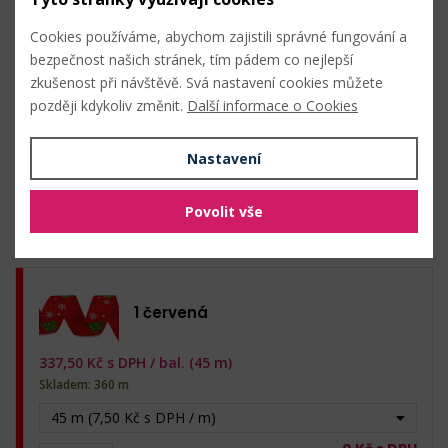
Cookies používáme, abychom zajistili správné fungování a
bezpečnost našich stránek, tím pádem co nejlepší
zkušenost při návštěvě. Svá nastavení cookies můžete
později kdykoliv změnit.
Další informace o Cookies
Nahlásit problém
Nastavení
Hromadný nákup
Povolit vše
1 červená
337,50
Kč s DPH /
bal. (45 m)
Skladem: 360 m
45 m (7,50 Kč s DPH / m)