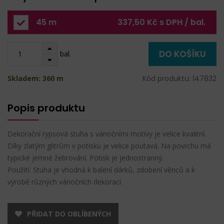
45 m
337,50 Kč s DPH / bal.
DO KOŠÍKU
bal.
Skladem: 360 m
Kód produktu: 147832
Popis produktu
Dekorační rypsová stuha s vánočními motivy je velice kvalitní.
Díky zlatým glitrům v potisku je velice poutavá. Na povrchu má
typické jemné žebrování. Potisk je jednostranný.
Použití: Stuha je vhodná k balení dárků, zdobení věnců a k
výrobě různých vánočních dekorací.
PŘIDAT DO OBLÍBENÝCH