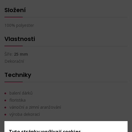
Složení
100% polyester
Vlastnosti
Šíře:
25 mm
Dekorační
Techniky
balení dárků
floristika
vánoční a zimní aranžování
výroba dekorací
Údržba
Tyto stránky využívají cookies