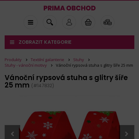
ZOBRAZIT KATEGORIE
Produkty
Textilní galanterie
Stuhy
Stuhy - vánoční motivy
Vánoční rypsová stuha s glitry šíře 25 mm
Vánoční rypsová stuha s glitry šíře
25 mm
(#147832)