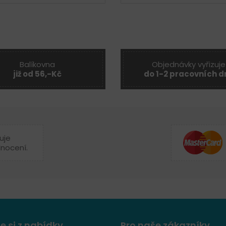
Balíkovna
Objednávky vyřizuje
již od 56,-Kč
do 1-2 pracovních d
uje
dnocení.
e si z nabídky
Pro naše zákazníky