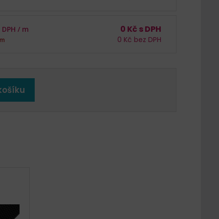
0
Kč s DPH
 DPH /
m
0
Kč bez DPH
em
košíku