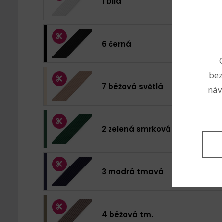
1 bílá
6 černá
bez
7 béžová světlá
náv
2 zelená smrková
3 modrá tmavá
4 béžová tm.