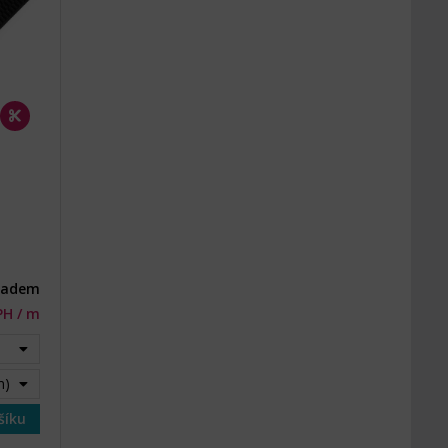
ladem
PH / m
m)
šíku