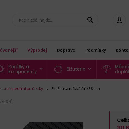
ávanější
Výprodej
Doprava
Podmínky
Konta
Korálky a
Módní
Bižuterie
komponenty
doplň
statní speciální pruženky
Pruženka měkká šíře 38 mm
47506)
Celk
30,