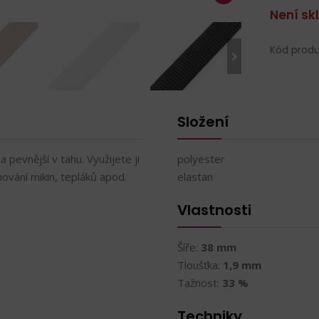
Není s
Kód produ
Složení
pevnější v tahu. Využijete ji
polyester
mování mikin, tepláků apod.
elastan
Vlastnosti
Šíře:
38 mm
Tloušťka:
1,9 mm
Tažnost:
33 %
Techniky