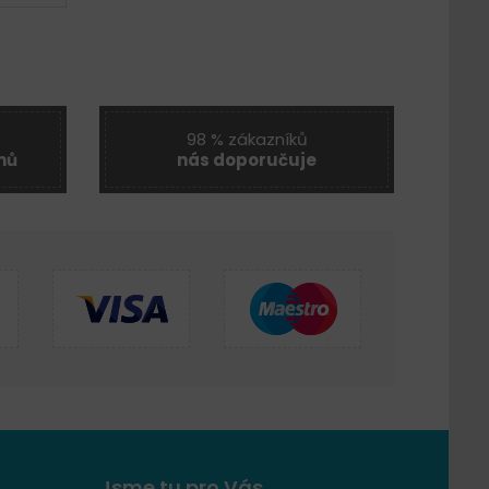
98 % zákazníků
nů
nás doporučuje
Jsme tu pro Vás