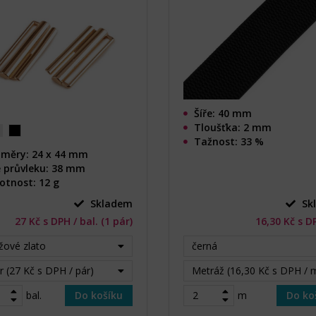
Šíře: 40 mm
Tloušťka: 2 mm
Tažnost: 33 %
měry: 24 x 44 mm
e průvleku: 38 mm
tnost: 12 g
Skladem
Sk
27 Kč s DPH / bal. (1 pár)
16,30 Kč s D
žové zlato
černá
r (27 Kč s DPH / pár)
Metráž (16,30 Kč s DPH / 
bal.
Do košíku
m
Do ko