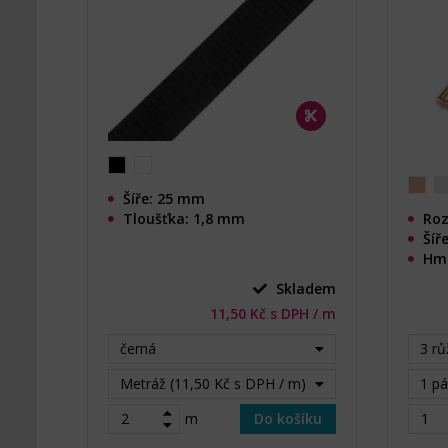
Šíře: 25 mm
Tloušťka: 1,8 mm
Roz
Šíř
Hmo
Skladem
11,50 Kč s DPH / m
černá
3 rů
Metráž (11,50 Kč s DPH / m)
1 pá
m
Do košíku