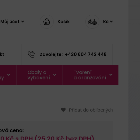
Můj účet
Košík
Kč
kt
Zavolejte:
+420 604 742 448
Obaly a
Tvoření
ky
vybavení
a aranžování
Přidat do oblíbených
ová cena:
60
Kč s DPH (
25,20
Kč bez DPH)