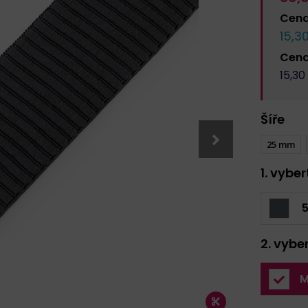
Cen
15,3
Cen
15,30
Šíře
25 mm
1. vybe
2. vybe
M