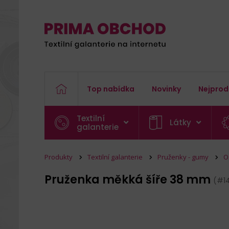
Top nabídka
Novinky
Nejprod
Textilní
Látky
galanterie
Produkty
Textilní galanterie
Pruženky - gumy
O
Pruženka měkká šíře 38 mm
(#1