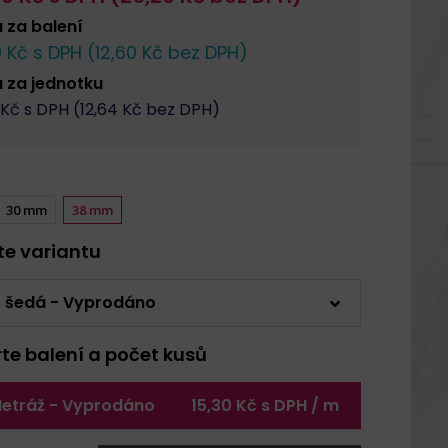
a za
balení
0
Kč s DPH (
12,60
Kč bez DPH)
a za
jednotku
Kč s DPH (
12,64
Kč bez DPH)
30 mm
38 mm
rte variantu
5 šedá - Vyprodáno
rte balení a počet kusů
etráž - Vyprodáno
15,30 Kč s DPH / m