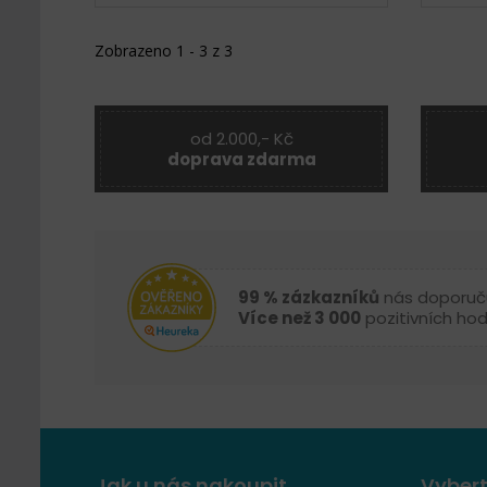
Zobrazeno 1 - 3 z 3
od 2.000,- Kč
doprava zdarma
99 % zázkazníků
nás doporuč
Více než 3 000
pozitivních ho
Jak u nás nakoupit
Vybert