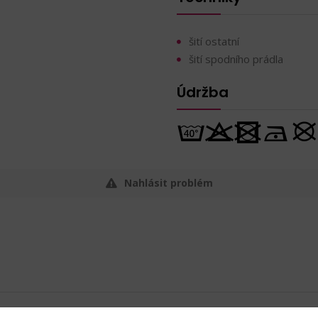
šití ostatní
šití spodního prádla
Údržba
Nahlásit problém
15,30
Kč s