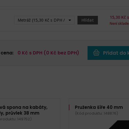
15,30
Kč s
Metráž (15,30 Kč s DPH / m) - Vyprodáno
Hlídat
Není sklad
 cena:
0
Kč s DPH (
0
Kč bez DPH)
Přidat do 
vá spona na kabáty,
Pruženka šíře 40 mm
y, průvlek 38 mm
(Kód produktu: 148876)
produktu: 149752)