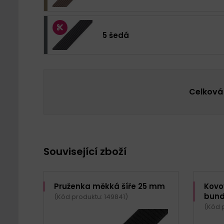
5 šedá
Celková
Související zboží
Pruženka měkká šíře 25 mm
Kovo
bund
(Kód produktu: 149841)
(Kód 