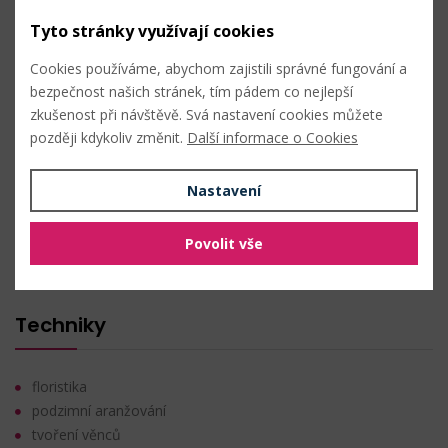
Tyto stránky využívají cookies
PŘIDAT DO OBLÍBENÝCH
Cookies používáme, abychom zajistili správné fungování a
bezpečnost našich stránek, tím pádem co nejlepší
Složení
zkušenost při návštěvě. Svá nastavení cookies můžete
později kdykoliv změnit.
Další informace o Cookies
pěnová guma
kov
Nastavení
Vlastnosti
Povolit vše
Délka:
cca 9,5 cm
Techniky
floristika
podzimní aranžování
tvoření věnců