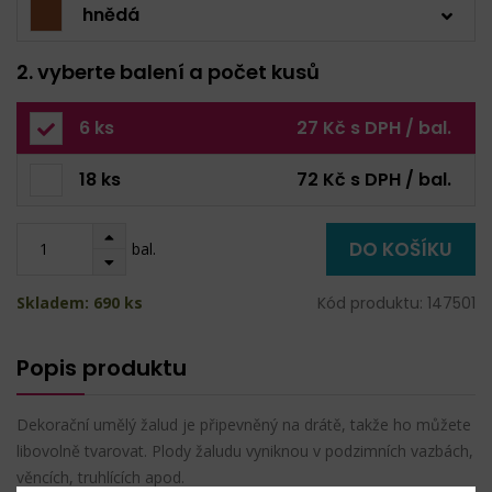
hnědá
2. vyberte balení a počet kusů
6 ks
27 Kč s DPH / bal.
18 ks
72 Kč s DPH / bal.
DO KOŠÍKU
bal.
Skladem: 690 ks
Kód produktu: 147501
Popis produktu
Dekorační umělý žalud je připevněný na drátě, takže ho můžete
libovolně tvarovat. Plody žaludu vyniknou v podzimních vazbách,
věncích, truhlících apod.