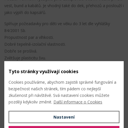
vest, bund a kabátů. Je vhodný také do dek, přehozů a poslouží i
jako výplň do kapsářů.
Splňuje požeadavky pro děti ve věku do 3 let dle vyhlášky
84/2001 Sb.
Propustnost par a vlhkosti.
Dobré tepelně-izolační vlastnosti.
Dobře se prošívá.
Zvětšuje plasticitu švu.
Změny rozměrů po praní jsou maximálně 2%.
Tyto stránky využívají cookies
Zboží je certifikováno pro děti do 3 let.
Cookies používáme, abychom zajistili správné fungování a
bezpečnost našich stránek, tím pádem co nejlepší
PŘIDAT DO OBLÍBENÝCH
zkušenost při návštěvě. Svá nastavení cookies můžete
později kdykoliv změnit.
Další informace o Cookies
Složení
Nastavení
100% polyester