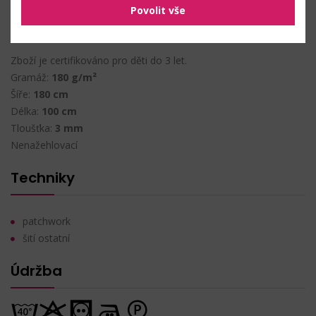
Povolit vše
Vlastnosti
Zboží je certifikováno pro děti do 3 let.
Gramáž:
180 g/m²
Šíře:
180 cm
Délka:
100 cm
Tloušťka:
3 mm
Nenažehlovací
Techniky
patchwork
šití ostatní
Údržba