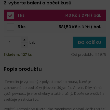
2. vyberte balení a počet kusů
1 ks
140 Kč s DPH / bal.
5 ks
581,50 Kč s DPH / bal.
DO KOŠÍKU
bal.
Skladem: 127 ks
Kód produktu: 114979
Popis produktu
Termolin je vyrobený z polyesterového rouna, které je
vpichované do podložky (Novolin 30g/m2), Vatelín. Díky ní má
vyšší pevnost, je více ohebný a také pružný. Dobře se prošívá a
zvětšuje plasticitu švu.
Použití: Termolin využijete jako zateplovací oděvní vložku při šití