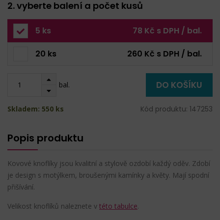
2. vyberte balení a počet kusů
5 ks
78 Kč s DPH / bal.
20 ks
260 Kč s DPH / bal.
DO KOŠÍKU
bal.
Skladem: 550 ks
Kód produktu: 147253
Popis produktu
Kovové knoflíky jsou kvalitní a stylově ozdobí každý oděv. Zdobí
je design s motýlkem, broušenými kamínky a květy. Mají spodní
přišívání.
Velikost knoflíků naleznete v
této tabulce
.