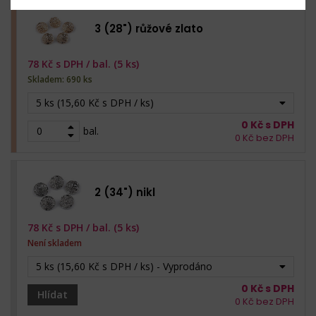
3 (28") růžové zlato
78
Kč s DPH /
bal. (5 ks)
Skladem: 690 ks
5 ks (15,60 Kč s DPH / ks)
0
Kč s DPH
bal.
0
Kč bez DPH
2 (34") nikl
78
Kč s DPH /
bal. (5 ks)
Není skladem
5 ks (15,60 Kč s DPH / ks) - Vyprodáno
0
Kč s DPH
Hlídat
0
Kč bez DPH