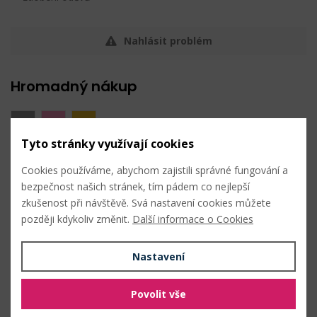
Nahlásit problém
Hromadný nákup
Tyto stránky využívají cookies
Cookies používáme, abychom zajistili správné fungování a
1 (28") barva nikl
bezpečnost našich stránek, tím pádem co nejlepší
zkušenost při návštěvě. Svá nastavení cookies můžete
78
Kč s DPH /
bal. (5 ks)
později kdykoliv změnit.
Další informace o Cookies
Skladem: 550 ks
5 ks (15,60 Kč s DPH / ks)
Nastavení
0
Kč s DPH
bal.
0
Kč bez DPH
Povolit vše