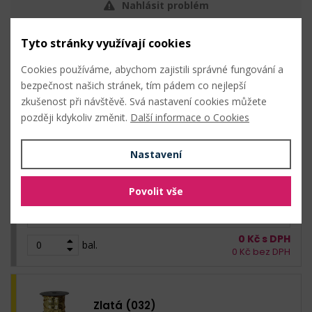
Nahlásit problém
Tyto stránky využívají cookies
Hromadný nákup
Cookies používáme, abychom zajistili správné fungování a
bezpečnost našich stránek, tím pádem co nejlepší
zkušenost při návštěvě. Svá nastavení cookies můžete
později kdykoliv změnit.
Další informace o Cookies
Stříbrná (031)
Nastavení
45
Kč s DPH /
bal. (10 m)
Povolit vše
Skladem: 50 m
10 m (4,50 Kč s DPH / m)
0
Kč s DPH
bal.
0
Kč bez DPH
Zlatá (032)