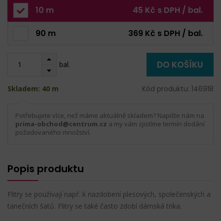
10 m
45 Kč s DPH / bal.
90 m
369 Kč s DPH / bal.
DO KOŠÍKU
bal.
Skladem: 40 m
Kód produktu: 146918
Potřebujete více, než máme aktuálně skladem? Napište nám na
prima-obchod@centrum.cz
a my vám zjistíme termín dodání
požadovaného množství.
Popis produktu
Flitry se používají např. k nazdobení plesových, společenských a
tanečních šatů. Flitry se také často zdobí dámská trika.