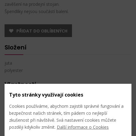
zavěšení na prodejní stojan.
Špendlíky nejsou součástí balení.
PŘIDAT DO OBLÍBENÝCH
Složení
juta
polyester
Vlastnosti
Tyto stránky využívají cookies
Rozměry:
10 x 10 cm
Cookies používáme, abychom zajistili správné fungování a
Techniky
bezpečnost našich stránek, tím pádem co nejlepší
zkušenost při návštěvě. Svá nastavení cookies můžete
později kdykoliv změnit.
Další informace o Cookies
výroba dekorací