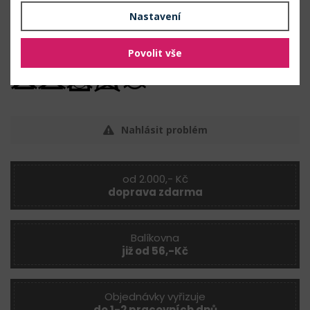
svatební aranžování
Nastavení
Údržba
Povolit vše
Nahlásit problém
od 2.000,- Kč
doprava zdarma
Balíkovna
již od 56,-Kč
Objednávky vyřizuje
do 1-2 pracovních dnů