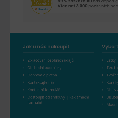
99 % zázkazníků
nás doporuč
Více než 3 000
pozitivních ho
Jak u nás nakoupit
Vybert
Zpracování osobních údajů
Látky
Obchodní podmínky
Textiln
Doprava a platba
Tvořen
Kontaktujte nás
Korálk
Kontaktní formulář
Obaly 
Odstoupit od smlouvy | Reklamační
Bižute
formulář
Módní