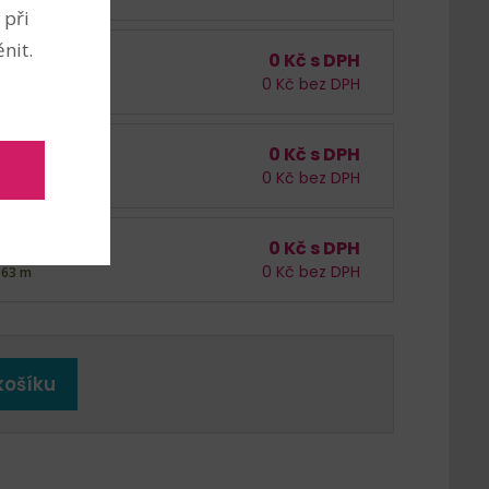
 při
nit.
0
Kč s DPH
 DPH /
m
0
Kč bez DPH
230 m
0
Kč s DPH
 DPH /
m
0
Kč bez DPH
122 m
0
Kč s DPH
 DPH /
m
0
Kč bez DPH
163 m
košíku