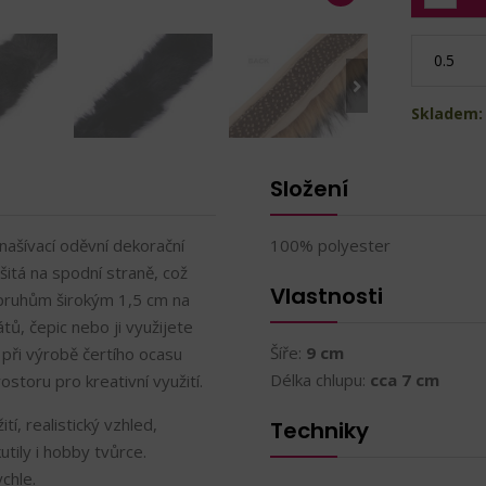
Skladem:
Složení
í našívací oděvní dekorační
100% polyester
šitá na spodní straně, což
Vlastnosti
m pruhům širokým 1,5 cm na
átů, čepic nebo ji využijete
Šíře:
9 cm
d při výrobě čertího ocasu
Délka chlupu:
cca 7 cm
storu pro kreativní využití.
tí, realistický vzhled,
Techniky
tily i hobby tvůrce.
chle.