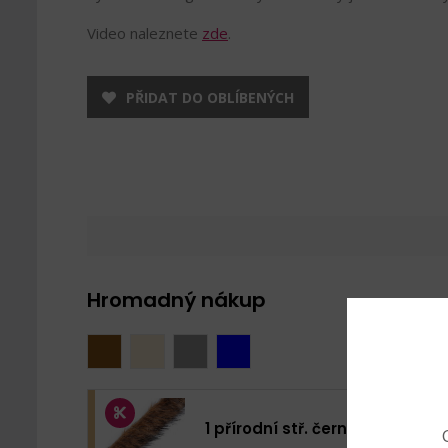
Video naleznete
zde
.
PŘIDAT DO OBLÍBENÝCH
Hromadný nákup
1 přírodní stř. černá