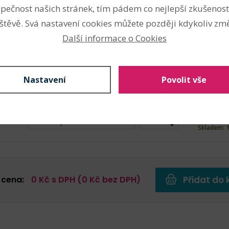
pečnost našich stránek, tím pádem co nejlepší zkušenost
štěvě. Svá nastavení cookies můžete později kdykoliv změ
136
Kč s
Metráž (136 Kč s DPH / m)
m
Další informace o Cookies
Skladem: 
136
Kč s
Metráž (136 Kč s DPH / m)
m
Nastavení
Povolit vše
Skladem: 
136
Kč s
Metráž (136 Kč s DPH / m)
m
Skladem: 
 cena:
0
Kč s DPH (
0
Kč bez DPH)
Přidat do 