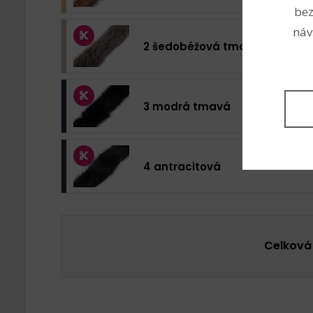
bez
náv
2 šedobéžová tmavá
3 modrá tmavá
4 antracitová
Celková