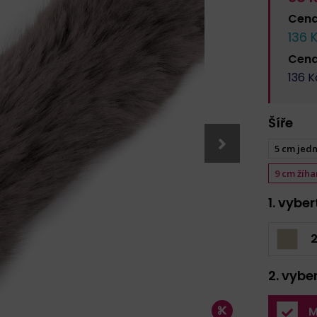
Cen
136
K
Cen
136
Kč
Šíře
5 cm jed
9 cm žíh
1. vybe
2. vybe
M