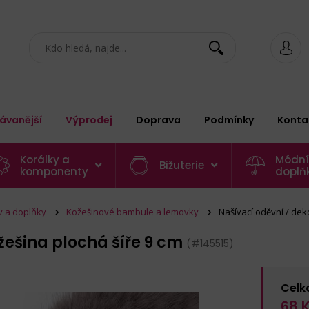
ávanější
Výprodej
Doprava
Podmínky
Konta
Korálky a
Módní
Bižuterie
komponenty
doplň
v a doplňky
Kožešinové bambule a lemovky
Našívací oděvní / dek
žešina plochá šíře 9 cm
(#145515)
Celk
68
K