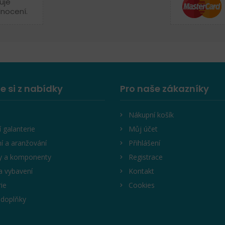
uje
dnocení.
e si z nabídky
Pro naše zákazníky
Nákupní košík
í galanterie
Můj účet
í a aranžování
Přihlášení
y a komponenty
Registrace
a vybavení
Kontakt
rie
Cookies
 doplňky