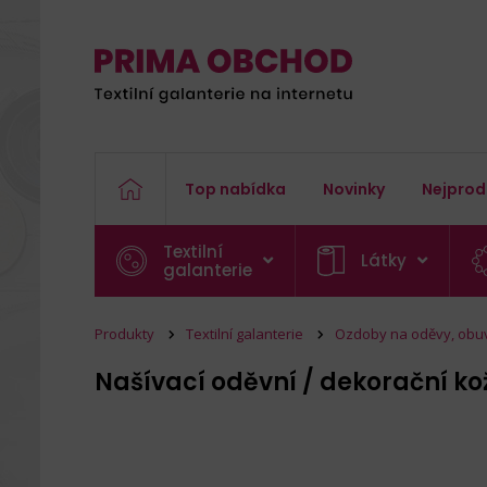
Top nabídka
Novinky
Nejprod
Textilní
Látky
galanterie
Produkty
Textilní galanterie
Ozdoby na oděvy, obu
Našívací oděvní / dekorační ko