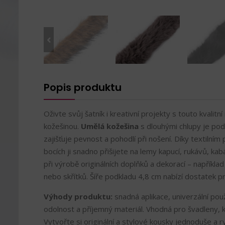
Popis produktu
Oživte svůj šatník i kreativní projekty s touto kvalitn
kožešinou.
Umělá kožešina
s dlouhými chlupy je pod
zajišťuje pevnost a pohodlí při nošení. Díky textilní
bocích ji snadno přišijete na lemy kapucí, rukávů, kab
při výrobě originálních doplňků a dekorací – napříkla
nebo skřítků. Šíře podkladu 4,8 cm nabízí dostatek pro
Výhody produktu:
snadná aplikace, univerzální použi
odolnost a příjemný materiál. Vhodná pro švadleny, ku
Vytvořte si originální a stylové kousky jednoduše a ry