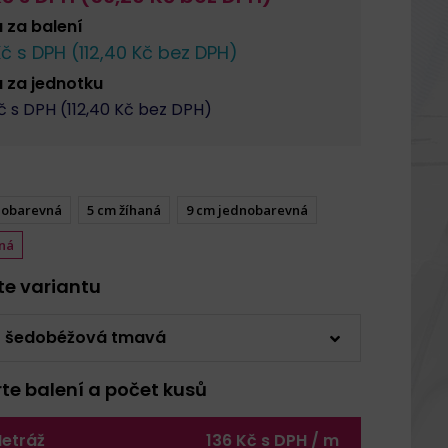
a za
balení
č s DPH (
112,40
Kč bez DPH)
a za
jednotku
 s DPH (
112,40
Kč bez DPH)
nobarevná
5 cm žíhaná
9 cm jednobarevná
aná
rte variantu
2 šedobéžová tmavá
rte balení a počet kusů
etráž
136 Kč s DPH / m