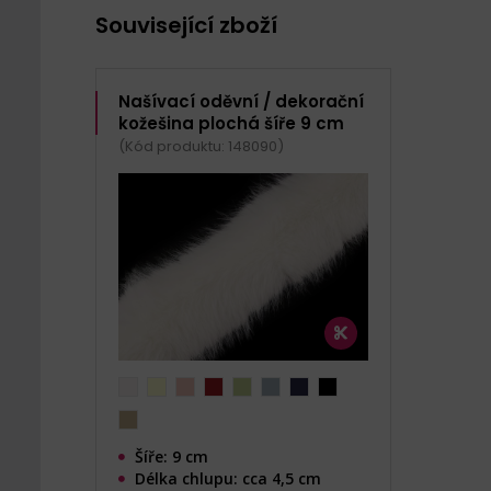
Související zboží
Našívací oděvní / dekorační
kožešina plochá šíře 9 cm
(Kód produktu: 148090)
Šíře: 9 cm
Délka chlupu: cca 4,5 cm