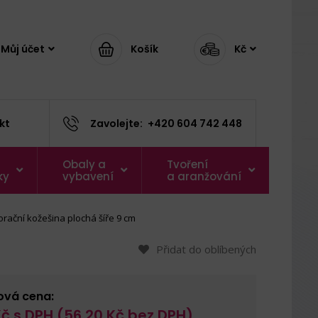
Můj účet
Košík
Kč
kt
Zavolejte:
+420 604 742 448
Obaly a
Tvoření
ky
vybavení
a aranžování
orační kožešina plochá šíře 9 cm
Přidat do oblíbených
ová cena:
č s DPH (
56,20
Kč bez DPH)