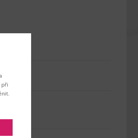
a
 při
nit.