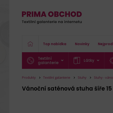
Top nabídka
Novinky
Nejprod
Textilní
Látky
galanterie
Produkty
Textilní galanterie
Stuhy
Stuhy - váno
Vánoční saténová stuha šíře 