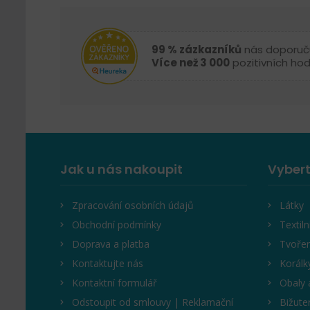
99 % zázkazníků
nás doporuč
Více než 3 000
pozitivních ho
Jak u nás nakoupit
Vybert
Zpracování osobních údajů
Látky
Obchodní podmínky
Textiln
Doprava a platba
Tvořen
Kontaktujte nás
Korálk
Kontaktní formulář
Obaly 
Odstoupit od smlouvy | Reklamační
Bižute