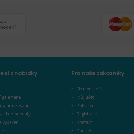
uje
dnocení.
e si z nabídky
Pro naše zákazníky
Nákupní košík
í galanterie
Můj účet
í a aranžování
Přihlášení
y a komponenty
Registrace
a vybavení
Kontakt
rie
Cookies