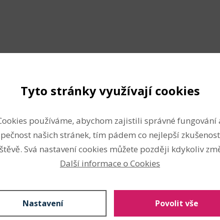
Složení
Tyto stránky využívají cookies
e velice poutavá. Potisk je
100% polyester
Cookies používáme, abychom zajistili správné fungování 
Vlastnosti
orací. Můžete ji také
pečnost našich stránek, tím pádem co nejlepší zkušenost
egance. Vkusně s ní zabalíte
štěvě. Svá nastavení cookies můžete později kdykoliv změ
Šíře:
15 mm
apod. v technice scrapbooking.
Další informace o Cookies
Dekorační
Techniky
Nastavení
Povolit vše