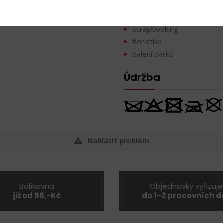
výroba dekorací
vánoční a zimní aranžování
scrapbooking
floristika
balení dárků
Údržba
Nahlásit problém
Balíkovna
Objednávky vyřizuje
již od 56,-Kč
do 1-2 pracovních d