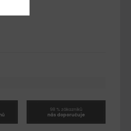
98 % zákazníků
nů
nás doporučuje