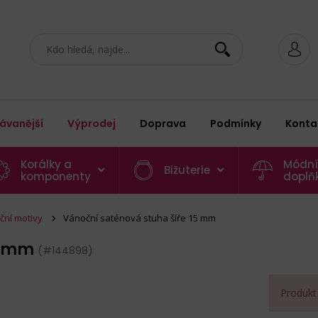
ávanější
Výprodej
Doprava
Podmínky
Konta
Korálky a
Módní
Bižuterie
komponenty
doplň
ční motivy
Vánoční saténová stuha šíře 15 mm
15 mm
(#144898)
Produkt