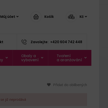
Můj účet
Košík
Kč
kt
Zavolejte:
+420 604 742 448
Obaly a
Tvoření
ky
vybavení
a aranžování
Přidat do oblíbených
 se již neprodává