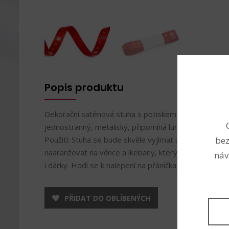
Popis produktu
Dekorační saténová stuha s potiskem srdcí a vloček j
jednostranný, metalický, připomíná lurex.
Použití: Stuha se bude skvěle vyjímat u vánočních dek
bez
naaranžovat na věnce a ikebany, kterým dodá punc el
náv
i dárky. Hodí se k nalepení na přáníčka, alba, deníky 
PŘIDAT DO OBLÍBENÝCH