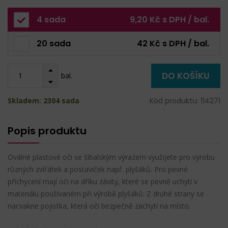
4 sada
9,20 Kč s DPH / bal.
20 sada
42 Kč s DPH / bal.
DO KOŠÍKU
bal.
Skladem: 2304 sada
Kód produktu: 114271
Popis produktu
Oválné plastové oči se šibalským výrazem využijete pro výrobu
různých zvířátek a postaviček např. plyšáků. Pro pevné
přichycení mají oči na dříku závity, které se pevně uchytí v
materiálu používaném při výrobě plyšáků. Z druhé strany se
nacvakne pojistka, která oči bezpečně zachytí na místo.