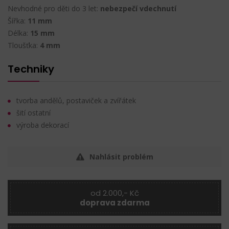
Nevhodné pro děti do 3 let:
nebezpečí vdechnutí
Šířka:
11 mm
Délka:
15 mm
Tloušťka:
4 mm
Techniky
tvorba andělů, postaviček a zvířátek
šití ostatní
výroba dekorací
Nahlásit problém
od 2.000,- Kč
doprava zdarma