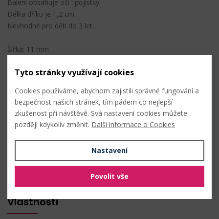
Balení obsahuje oči i pojistky.
Délka dříku je 1,2 cm.
Nevhodné pro děti do 3 let.
Šířka: 11 mm
Délka: 15 mm
Tyto stránky využívají cookies
Tloušťka: 4 mm
Cookies používáme, abychom zajistili správné fungování a
Složení: plast
bezpečnost našich stránek, tím pádem co nejlepší
zkušenost při návštěvě. Svá nastavení cookies můžete
později kdykoliv změnit.
Další informace o Cookies
PŘIDAT DO OBLÍBENÝCH
Nastavení
Složení
Povolit vše
plast
Vlastnosti