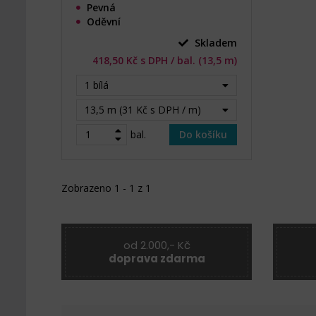
Pevná
Oděvní
Skladem
418,50 Kč s DPH / bal. (13,5 m)
1 bílá
13,5 m (31 Kč s DPH / m)
bal.
Do košíku
Zobrazeno 1 - 1 z 1
od 2.000,- Kč
doprava zdarma