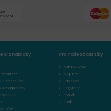
uje
dnocení.
e si z nabídky
Pro naše zákazníky
Nákupní košík
í galanterie
Můj účet
í a aranžování
Přihlášení
y a komponenty
Registrace
a vybavení
Kontakt
rie
Cookies
 doplňky