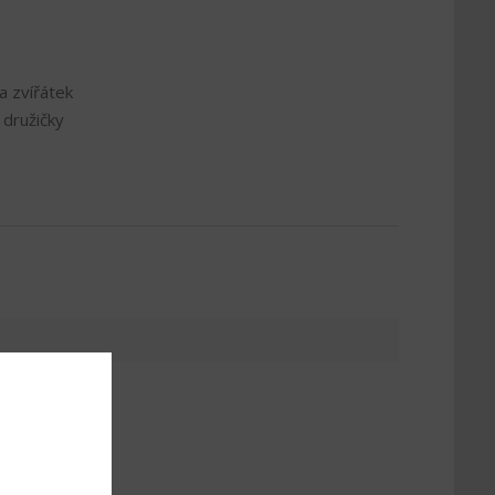
a zvířátek
 družičky