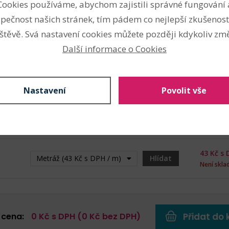
Cookies používáme, abychom zajistili správné fungování 
pečnost našich stránek, tím pádem co nejlepší zkušenost
43
Kč s 
Metráž (43 Kč s DPH / m)
m
štěvě. Svá nastavení cookies můžete později kdykoliv změ
Skladem:
Další informace o Cookies
43
Kč s 
Metráž (43 Kč s DPH / m)
m
Skladem:
Nastavení
Povolit vše
43
Kč s 
Metráž (43 Kč s DPH / m)
m
Skladem:
43
Kč s 
Metráž (43 Kč s DPH / m) - Vyprodáno
Hlídat
Není skl
 cena:
0
Kč s DPH (
0
Kč bez DPH)
Přidat do 