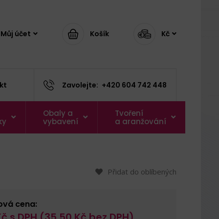
Můj účet
Košík
Kč
kt
Zavolejte:
+420 604 742 448
Obaly a
Tvoření
ky
vybavení
a aranžování
Přidat do oblíbených
ová cena:
č s DPH (
35,50
Kč bez DPH)