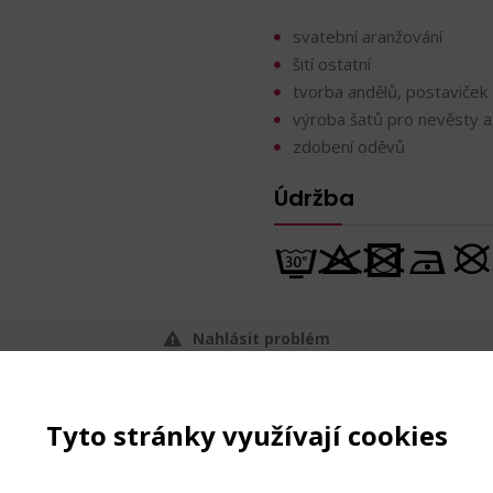
svatební aranžování
šití ostatní
tvorba andělů, postaviček 
výroba šatů pro nevěsty a
zdobení oděvů
Údržba
Nahlásit problém
Tyto stránky využívají cookies