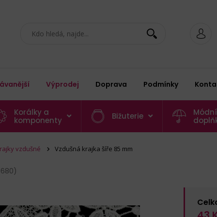
ávanější
Výprodej
Doprava
Podmínky
Konta
Korálky a
Módní
Bižuterie
komponenty
doplň
rajky vzdušné
Vzdušná krajka šíře 85 mm
4680)
Celk
43
K