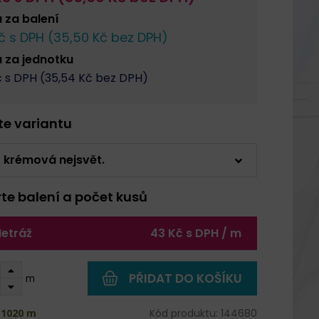
a za
balení
č s DPH (
35,50
Kč bez DPH)
a za
jednotku
 s DPH (
35,54
Kč bez DPH)
rte variantu
 krémová nejsvět.
rte balení a počet kusů
etráž
43 Kč s DPH / m
PŘIDAT DO KOŠÍKU
m
 1020 m
Kód produktu: 144680