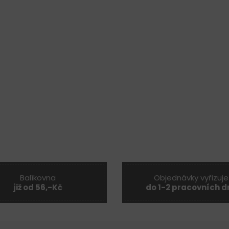
Balíkovna
Objednávky vyřizuje
již od 56,-Kč
do 1-2 pracovních d