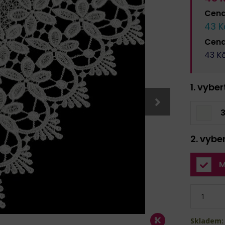
Cen
43
K
Cen
43
Kč
1. vybe
3
2. vybe
M
Skladem: