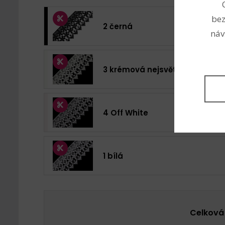
bez
2 černá
náv
3 krémová nejsvět.
4 Off White
1 bílá
Celková