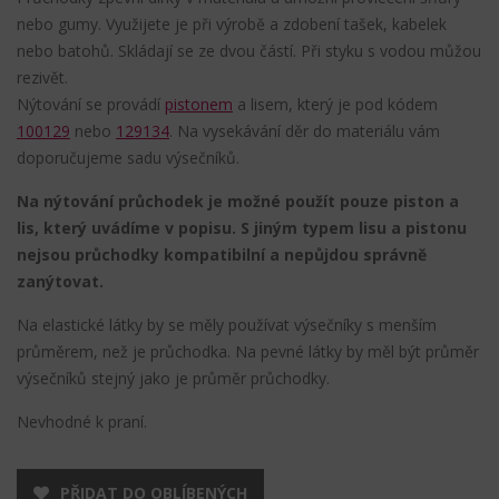
nebo gumy. Využijete je při výrobě a zdobení tašek, kabelek
nebo batohů. Skládají se ze dvou částí. Při styku s vodou můžou
rezivět.
Nýtování se provádí
pistonem
a lisem, který je pod kódem
100129
nebo
129134
. Na vysekávání děr do materiálu vám
doporučujeme sadu výsečníků.
Na nýtování průchodek je možné použít pouze piston a
lis, který uvádíme v popisu. S jiným typem lisu a pistonu
nejsou průchodky kompatibilní a nepůjdou správně
zanýtovat.
Na elastické látky by se měly používat výsečníky s menším
průměrem, než je průchodka. Na pevné látky by měl být průměr
výsečníků stejný jako je průměr průchodky.
Nevhodné k praní.
PŘIDAT DO OBLÍBENÝCH