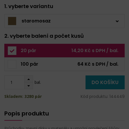
1. vyberte variantu
staromosaz
2. vyberte balení a počet kusů
20 pár
14,20 Kč s DPH / bal.
100 pár
64 Kč s DPH / bal.
DO KOŠÍKU
bal.
Skladem: 3280 pár
Kód produktu: 144449
Popis produktu
Průchodky zpevní dírky v materiálu a umožní provlečení šňůry