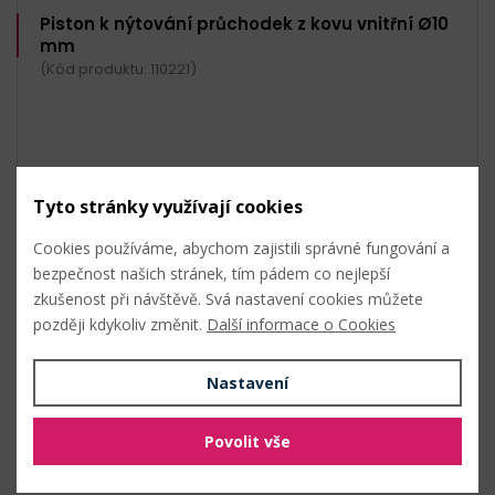
Piston k nýtování průchodek z kovu vnitřní Ø10
mm
(Kód produktu: 110221)
Tyto stránky využívají cookies
Cookies používáme, abychom zajistili správné fungování a
bezpečnost našich stránek, tím pádem co nejlepší
zkušenost při návštěvě. Svá nastavení cookies můžete
později kdykoliv změnit.
Další informace o Cookies
Nastavení
Průměr: 10 mm
Povolit vše
Sada: 2 díly
Závit M8