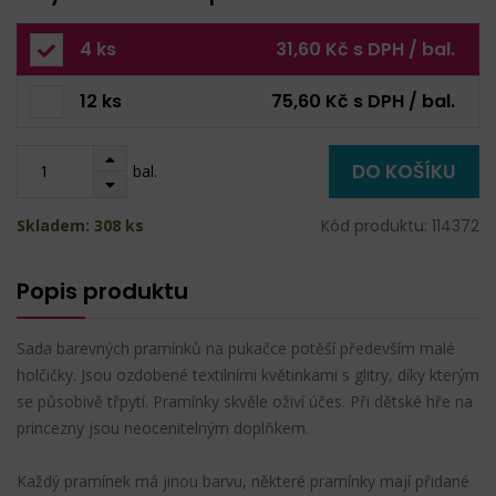
4 ks
31,60 Kč s DPH / bal.
12 ks
75,60 Kč s DPH / bal.
DO KOŠÍKU
bal.
Skladem: 308 ks
Kód produktu: 114372
Popis produktu
Sada barevných pramínků na pukačce potěší především malé
holčičky. Jsou ozdobené textilními květinkami s glitry, díky kterým
se působivě třpytí. Pramínky skvěle oživí účes. Při dětské hře na
princezny jsou neocenitelným doplňkem.
Každý pramínek má jinou barvu, některé pramínky mají přidané