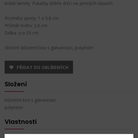
lesklé lamely. Pukačky dobře drží i na jemných vlasech.
Rozměry spony: 1 x 3,8 cm
Průměr květu: 2,6 cm
Délka: cca 33 cm
Složení: bižuterní kov s galvanizací, polyester
PŘIDAT DO OBLÍBENÝCH
Složení
bižuterní kov s galvanizací
polyester
Vlastnosti
Rozměry spony:
1 x 3,8 cm