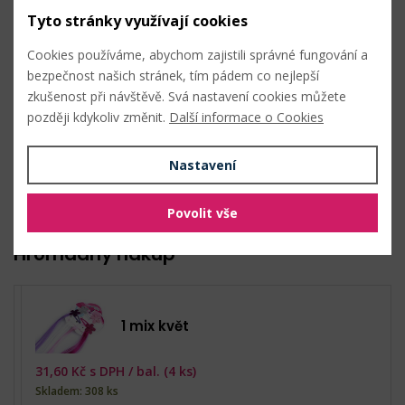
Tyto stránky využívají cookies
Průměr květu:
2,6 cm
Délka:
cca 33 cm
Cookies používáme, abychom zajistili správné fungování a
bezpečnost našich stránek, tím pádem co nejlepší
Techniky
zkušenost při návštěvě. Svá nastavení cookies můžete
později kdykoliv změnit.
Další informace o Cookies
tvorba účesů
Nastavení
Nahlásit problém
Povolit vše
Hromadný nákup
1 mix květ
31,60
Kč s DPH /
bal. (4 ks)
Skladem: 308 ks