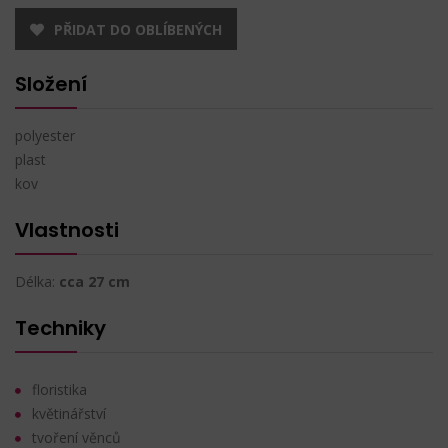
PŘIDAT DO OBLÍBENÝCH
Složení
polyester
plast
kov
Vlastnosti
Délka:
cca 27 cm
Techniky
floristika
květinářství
tvoření věnců