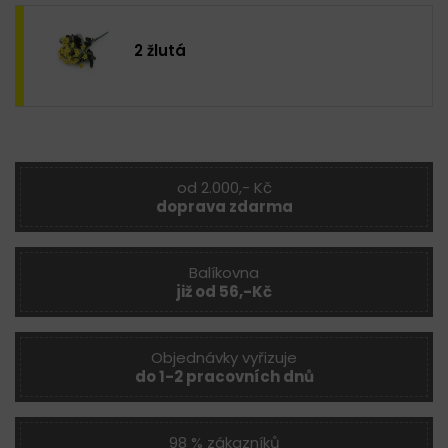
2 žlutá
od 2.000,- Kč
doprava zdarma
Balíkovna
již od 56,-Kč
Objednávky vyřizuje
do 1-2 pracovních dnů
98 % zákazníků