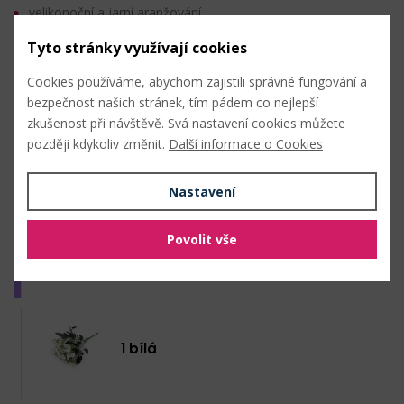
velikonoční a jarní aranžování
Tyto stránky využívají cookies
Nahlásit problém
Cookies používáme, abychom zajistili správné fungování a
bezpečnost našich stránek, tím pádem co nejlepší
Hromadný nákup
zkušenost při návštěvě. Svá nastavení cookies můžete
později kdykoliv změnit.
Další informace o Cookies
Nastavení
Povolit vše
3 fialková
1 bílá