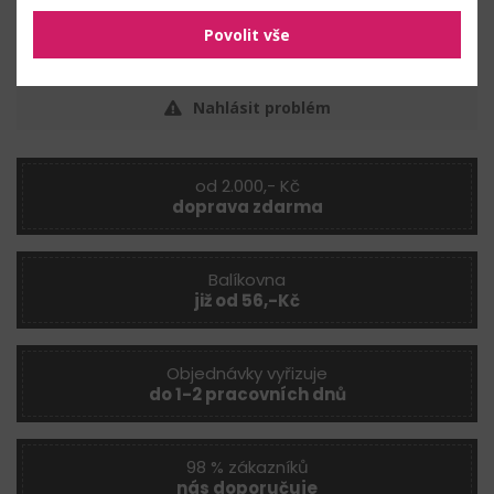
Povolit vše
Nahlásit problém
od 2.000,- Kč
doprava zdarma
Balíkovna
již od 56,-Kč
Objednávky vyřizuje
do 1-2 pracovních dnů
98 % zákazníků
nás doporučuje