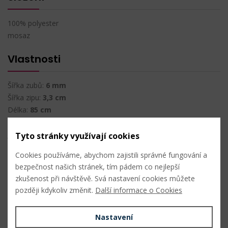
100% polyester
mosaz
Vlastnosti
Šířka zubů:
6 mm
Šířka zipu:
3,3 cm
Délka:
85 cm
Dělitelný
Jezdec autolock
Tyto stránky využívají cookies
Cookies používáme, abychom zajistili správné fungování a
Techniky
bezpečnost našich stránek, tím pádem co nejlepší
zkušenost při návštěvě. Svá nastavení cookies můžete
šití ostatní
později kdykoliv změnit.
Další informace o Cookies
Údržba
Nastavení