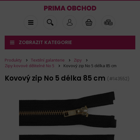
ZOBRAZIT KATEGORIE
Produkty
Textilní galanterie
Zipy
Zipy kovové dělitelné No 5
Kovový zip No 5 délka 85 cm
Kovový zip No 5 délka 85 cm
(#143552)