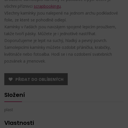
všichni příznivci
scrapbookingu
.
Všechny kamínky jsou nalepené na jednom archu podkladové
folie, ze které se pohodlně odlepí.
Kamínky v řadách jsou navzájem spojené lepicím proužkem,
takže tvoří pásky. Můžete je i jednotlivě nastříhat.
Doporučujeme je lepit na suchý, hladký a pevný povrch.
Samolepicími kamínky můžete ozdobit přáníčka, krabičky,
květináče nebo fotoalba. Hodí se i na ozdobení svatebních
pozvánek a jmenovek.
PŘIDAT DO OBLÍBENÝCH
Složení
plast
Vlastnosti