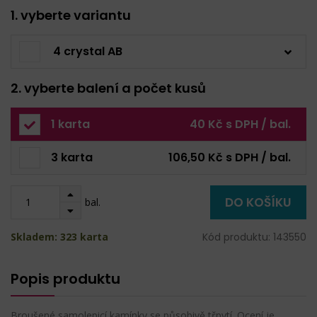
1. vyberte variantu
4 crystal AB
2. vyberte balení a počet kusů
1 karta
40 Kč s DPH / bal.
3 karta
106,50 Kč s DPH / bal.
DO KOŠÍKU
bal.
Skladem: 323 karta
Kód produktu: 143550
Popis produktu
Broušené samolepicí kamínky se působivě třpytí. Ocení je