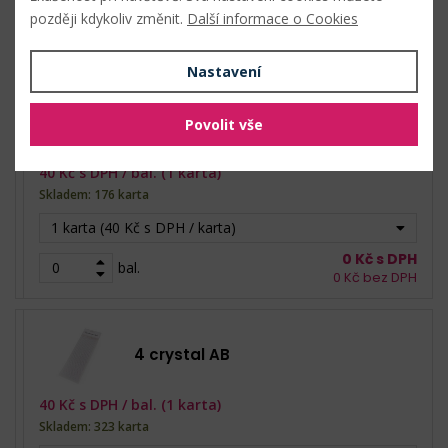
později kdykoliv změnit.
Další informace o Cookies
Nastavení
1 crystal
Povolit vše
40
Kč s DPH /
bal. (1 karta)
Skladem: 176 karta
1 karta (40 Kč s DPH / karta)
0
Kč s DPH
bal.
0
Kč bez DPH
4 crystal AB
40
Kč s DPH /
bal. (1 karta)
Skladem: 323 karta