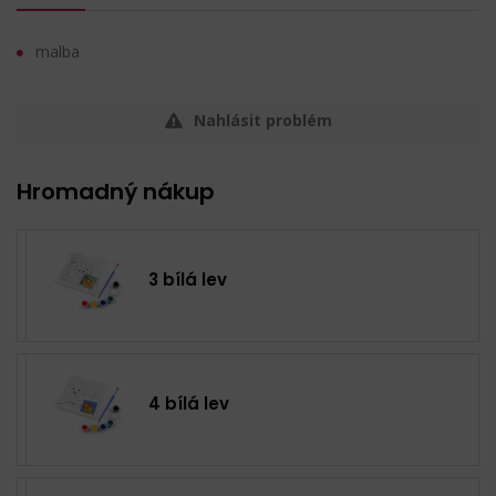
malba
Nahlásit problém
Hromadný nákup
3 bílá lev
4 bílá lev