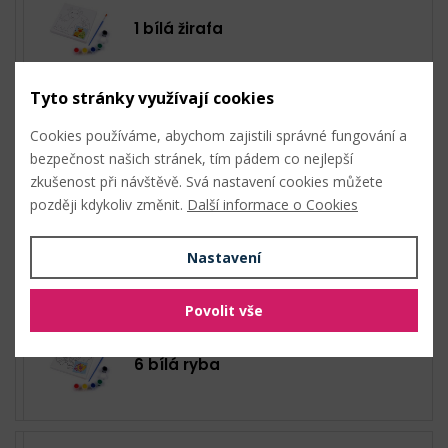
1 bílá žirafa
Tyto stránky využívají cookies
Cookies používáme, abychom zajistili správné fungování a
2 bílá slon
bezpečnost našich stránek, tím pádem co nejlepší
zkušenost při návštěvě. Svá nastavení cookies můžete
později kdykoliv změnit.
Další informace o Cookies
5 bílá velryba
Nastavení
Povolit vše
6 bílá ryba