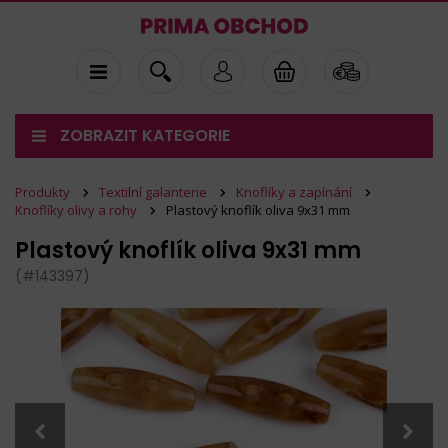
ZOBRAZIT KATEGORIE
Produkty
Textilní galanterie
Knoflíky a zapínání
Knoflíky olivy a rohy
Plastový knoflík oliva 9x31 mm
Plastový knoflík oliva 9x31 mm
(#143397)