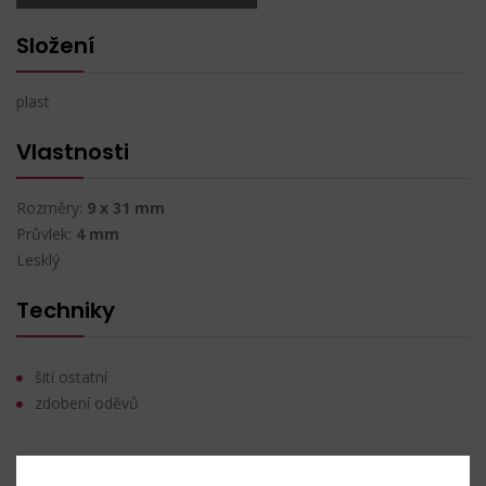
Složení
plast
Vlastnosti
Rozměry:
9 x 31 mm
Průvlek:
4 mm
Lesklý
Techniky
šití ostatní
zdobení oděvů
Nahlásit problém