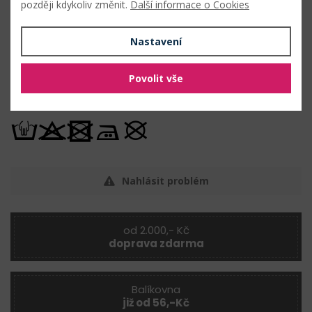
později kdykoliv změnit.
Další informace o Cookies
Nastavení
výroba dekorací
svatební aranžování
Povolit vše
Údržba
Nahlásit problém
od 2.000,- Kč
doprava zdarma
Balíkovna
již od 56,-Kč