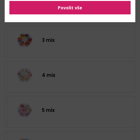
2 mix
Povolit vše
3 mix
4 mix
5 mix