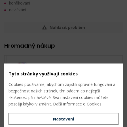
korálkování
navlékání
Nahlásit problém
Hromadný nákup
6 mix
Tyto stránky využívají cookies
Cookies používáme, abychom zajistili správné fungování a
bezpečnost našich stránek, tím pádem co nejlepší
zkušenost při návštěvě. Svá nastavení cookies můžete
1 mix
později kdykoliv změnit.
Další informace o Cookies
Nastavení