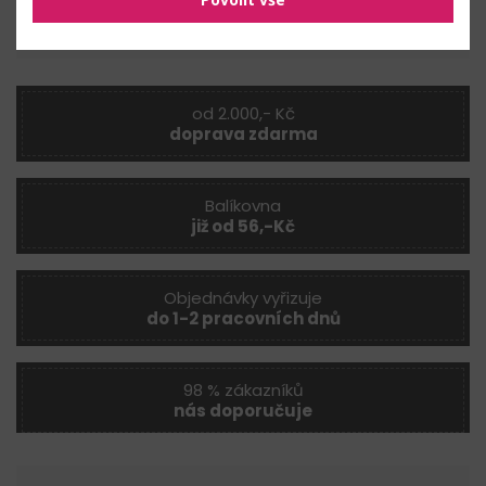
Nahlásit problém
od 2.000,- Kč
doprava zdarma
Balíkovna
již od 56,-Kč
Objednávky vyřizuje
do 1-2 pracovních dnů
98 % zákazníků
nás doporučuje