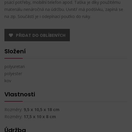
psací potřeby, mobilní telefon apod. Taška je díky použitému
materiálu nenáročná na údržbu. Uvnitř má podšívku, zapíná se
na zip. Součástí je i odepínací poutko do ruky.
PŘIDAT DO OBLÍBENÝCH
Složení
polyuretan
polyester
kov
Vlastnosti
Rozměry:
9,5 x 10,5 x 18 cm
Rozměry:
17,5 x 10 x 8 cm
Údržba