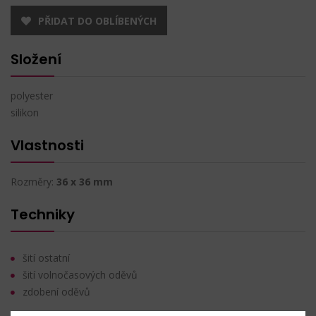
PŘIDAT DO OBLÍBENÝCH
Složení
polyester
silikon
Vlastnosti
Rozměry:
36 x 36 mm
Techniky
šití ostatní
šití volnočasových oděvů
zdobení oděvů