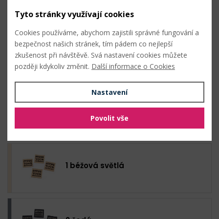
Údržba
Tyto stránky využívají cookies
Cookies používáme, abychom zajistili správné fungování a
bezpečnost našich stránek, tím pádem co nejlepší
zkušenost při návštěvě. Svá nastavení cookies můžete
později kdykoliv změnit.
Další informace o Cookies
Nahlásit problém
Nastavení
Hromadný nákup
Povolit vše
1 béžová světlá