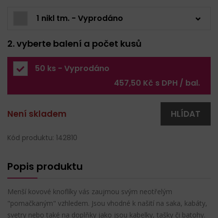
1 nikl tm. - Vyprodáno
2. vyberte balení a počet kusů
50 ks - Vyprodáno
457,50 Kč s DPH / bal.
Není skladem
HLÍDAT
Kód produktu: 142810
Popis produktu
Menší kovové knoflíky vás zaujmou svým neotřelým
"pomačkaným" vzhledem. Jsou vhodné k našití na saka, kabáty,
svetry nebo také na doplňky jako jsou kabelky, tašky či batohy.