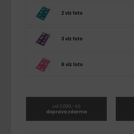
2 viz foto
3 viz foto
6 viz foto
od 2.000,- Kč
doprava zdarma