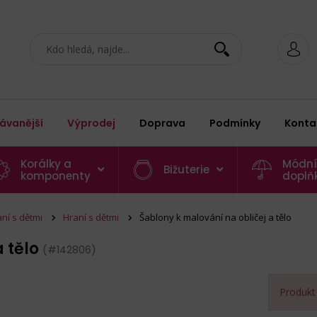
ávanější
Výprodej
Doprava
Podmínky
Konta
Korálky a
Módní
Bižuterie
komponenty
doplň
aní s dětmi
Hraní s dětmi
Šablony k malování na obličej a tělo
a tělo
(#142806)
Produkt