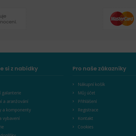
uje
dnocení.
e si z nabídky
Pro naše zákazníky
Nákupní košík
í galanterie
Můj účet
í a aranžování
Přihlášení
y a komponenty
Registrace
a vybavení
Kontakt
rie
Cookies
 doplňky