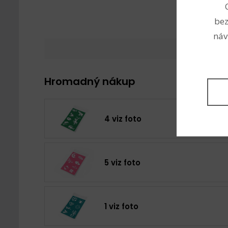
bez
náv
Hromadný nákup
4 viz foto
5 viz foto
1 viz foto