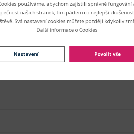
bodypainting
Cookies používáme, abychom zajistili správné fungování 
na karnevaly a párty
pečnost našich stránek, tím pádem co nejlepší zkušenost
štěvě. Svá nastavení cookies můžete později kdykoliv změ
Nahlásit problém
Další informace o Cookies
Nastavení
Povolit vše