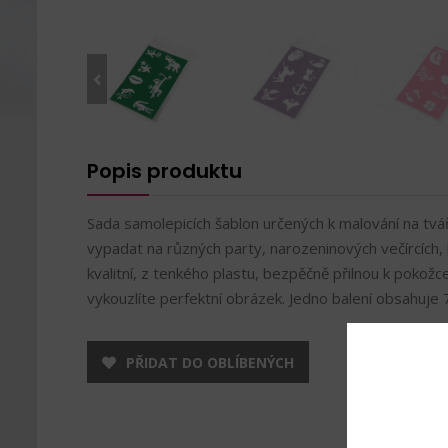
Popis produktu
Sada samolepicích šablon určených k malování na tvá
vypadat na různých party, narozeninových večírcích, 
kvalitní, z tenkého plastu, bezpěčně přilnou k pokožce
vykouzlíte perfektní obrázek. Jedno balení obsahuje 
PŘIDAT DO OBLÍBENÝCH