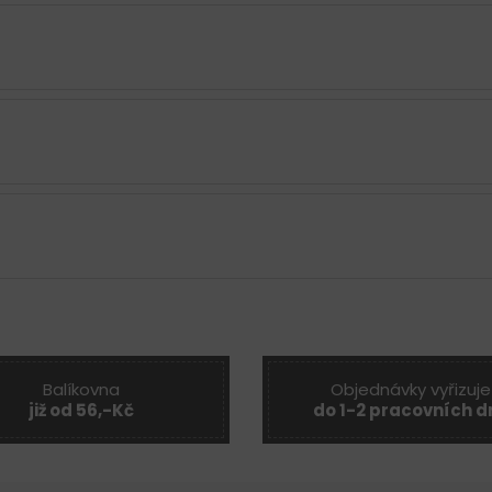
Balíkovna
Objednávky vyřizuje
již od 56,-Kč
do 1-2 pracovních d