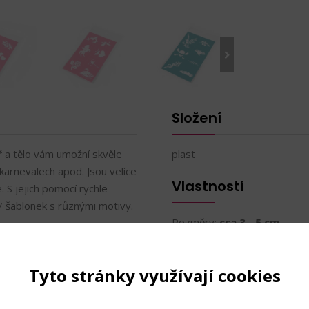
Složení
ř a tělo vám umožní skvěle
plast
karnevalech apod. Jsou velice
Vlastnosti
. S jejich pomocí rychle
7 šablonek s různými motivy.
Rozměry:
cca 3 - 5 cm
Rozměry sady:
10 x 16 cm
Techniky
Tyto stránky využívají cookies