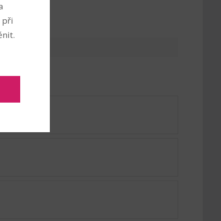
a
 při
nit.