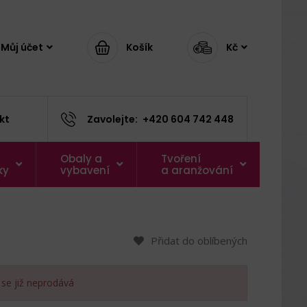
Můj účet
Košík
Kč
kt
Zavolejte:
+420 604 742 448
Obaly a
Tvoření
ky
vybavení
a aranžování
Přidat do oblíbených
 se již neprodává