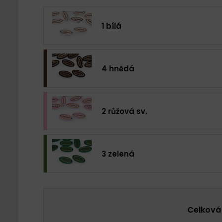
1 bílá
4 hnědá
2 růžová sv.
3 zelená
Celková