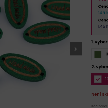
Cen
145
K
Cen
1,45
K
1. vybe
3
2. vybe
1
Není s
Kód produ