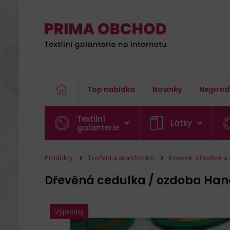
Top nabídka
Novinky
Nejprod
Textilní
Látky
galanterie
Produkty
Tvoření a aranžování
Kovové, dřevěné a
Dřevěná cedulka / ozdoba Ha
Výprodej