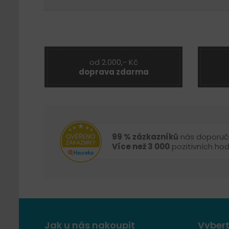
od 2.000,- Kč
doprava zdarma
99 % zázkazníků
nás doporuč
Více než 3 000
pozitivních ho
Jak u nás nakoupit
Vybert