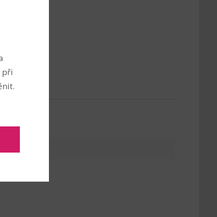
a
 při
nit.