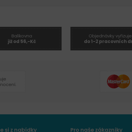
Balíkovna
Objednávky vyřizuje
již od 56,-Kč
do 1-2 pracovních d
uje
dnocení.
e si z nabídky
Pro naše zákazníky