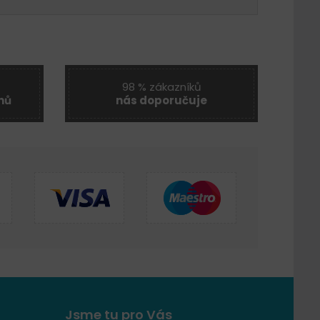
98 % zákazníků
nů
nás doporučuje
Jsme tu pro Vás