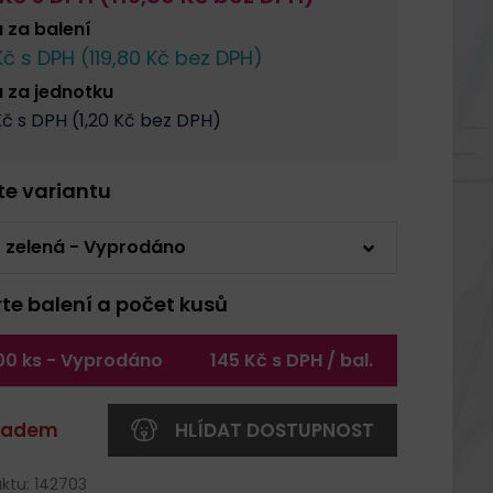
a za
balení
č s DPH (
119,80
Kč bez DPH)
a za
jednotku
č s DPH (
1,20
Kč bez DPH)
rte variantu
 zelená - Vyprodáno
rte balení a počet kusů
00 ks - Vyprodáno
145 Kč s DPH / bal.
kladem
HLÍDAT DOSTUPNOST
ktu: 142703