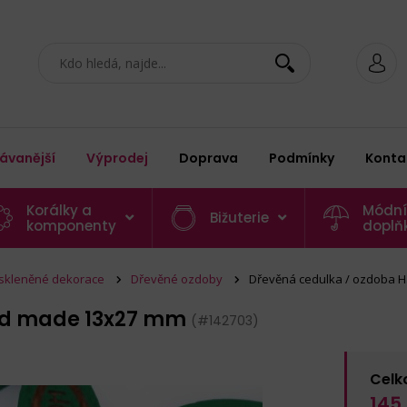
ávanější
Výprodej
Doprava
Podmínky
Konta
Korálky a
Módní
Bižuterie
komponenty
doplň
 skleněné dekorace
Dřevěné ozdoby
Dřevěná cedulka / ozdoba 
nd made 13x27 mm
(#142703)
Celk
145