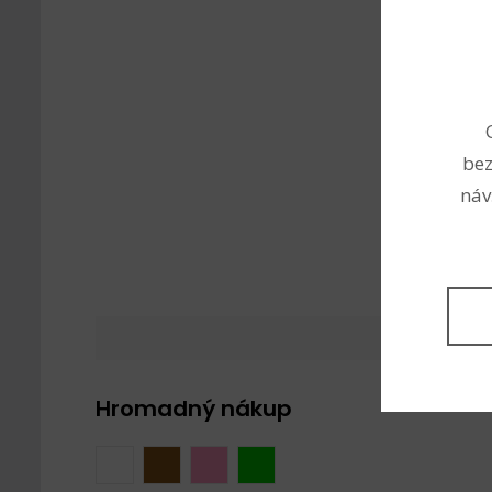
bez
náv
Hromadný nákup