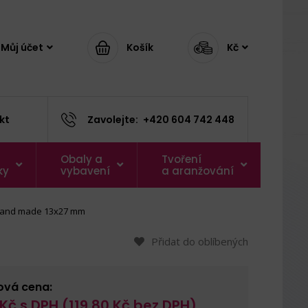
Můj účet
Košík
Kč
kt
Zavolejte:
+420 604 742 448
Obaly a
Tvoření
ky
vybavení
a aranžování
Hand made 13x27 mm
Přidat do oblíbených
ová cena:
Kč s DPH (
119,80
Kč bez DPH)