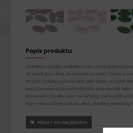
Popis produktu
Dřevěnou cedulku oválného tvaru zdobí jednostrann
stranách jsou dírky, kterými lze provléct šňůrku a ce
Použití: Cedulky můžete našít jako štítek na ručně dě
pouzdra nebo ozdobné květináče. Jsou vhodné také
kombinaci s korálky nebo na klíčenky. Své využití urči
kde s nimi můžete ozdobit alba, přáníčka, jmenovky či
PŘIDAT DO OBLÍBENÝCH