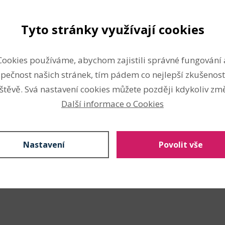
šití ostatní
Tyto stránky využívají cookies
scrapbooking
lepení a stříhání
Hand made
Cookies používáme, abychom zajistili správné fungování 
výroba dekorací
pečnost našich stránek, tím pádem co nejlepší zkušenost
štěvě. Svá nastavení cookies můžete později kdykoliv změ
Údržba
Další informace o Cookies
Nastavení
Povolit vše
Nahlásit problém