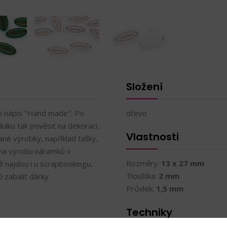
Složení
ý nápis "Hand made". Po
dřevo
dulku tak pověsit na dekoraci.
Vlastnosti
lané výrobky, například tašky,
 na výrobu náramků v
Rozměry:
13 x 27 mm
tě najdou i u scrapbookingu,
Tloušťka:
2 mm
 zabalit dárky.
Průvlek:
1,5 mm
Techniky