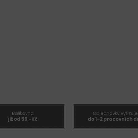
Balíkovna
Objednávky vyřizuje
již od 56,-Kč
do 1-2 pracovních d