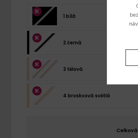
bez
1 bílá
náv
2 černá
3 tělová
4 broskvová světlá
Celková