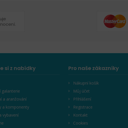
uje
dnocení.
e si z nabídky
Pro naše zákazníky
Nákupní košík
í galanterie
Můj účet
í a aranžování
Přihlášení
y a komponenty
Registrace
a vybavení
Kontakt
rie
Cookies