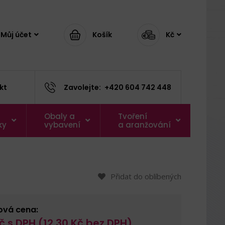
Můj účet
Košík
Kč
kt
Zavolejte:
+420 604 742 448
Obaly a
Tvoření
ky
vybavení
a aranžování
Přidat do oblíbených
ová cena:
č s DPH (
12,30
Kč bez DPH)