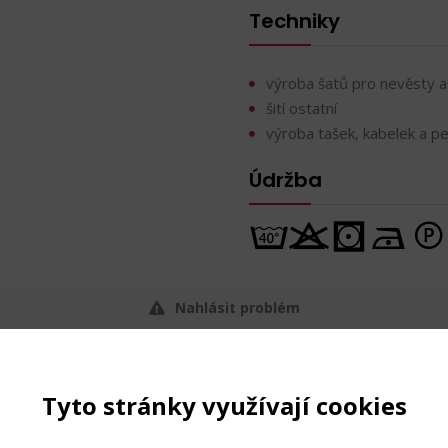
Techniky
výroba šatů pro nevěsty a
šití ostatní
výroba tašek, kabelek a p
Údržba
Nahlásit problém
Tyto stránky využívají cookies