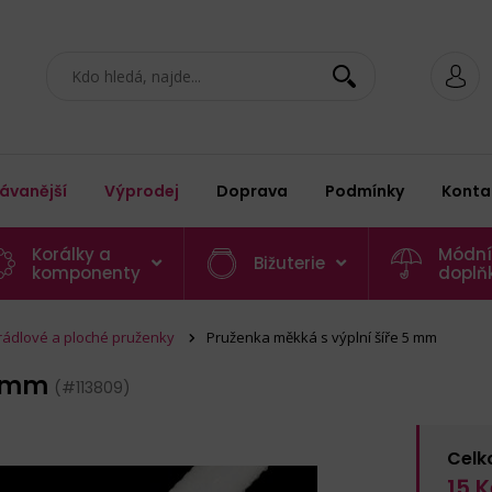
ávanější
Výprodej
Doprava
Podmínky
Konta
Korálky a
Módní
Bižuterie
komponenty
doplň
rádlové a ploché pruženky
Pruženka měkká s výplní šíře 5 mm
5 mm
(#113809)
Celk
15
K