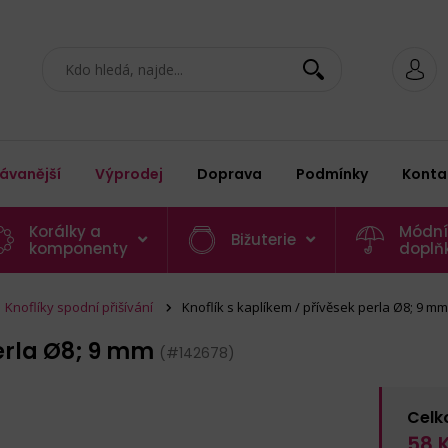
ávanější
Výprodej
Doprava
Podmínky
Konta
Korálky a
Módní
Bižuterie
komponenty
doplň
Knoflíky spodní přišívání
Knoflík s kaplíkem / přívěsek perla Ø8; 9 mm
perla Ø8; 9 mm
(#142678)
Celk
58
K