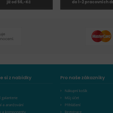
již od 56,-Kč
do 1-2 pracovních d
uje
dnocení.
e si z nabídky
Pro naše zákazníky
Nákupní košík
í galanterie
Můj účet
í a aranžování
Přihlášení
y a komponenty
Registrace