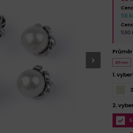
Cen
58
K
Cen
11,60
Průměr
Ø9 mm
1. vybe
2
2. vybe
5