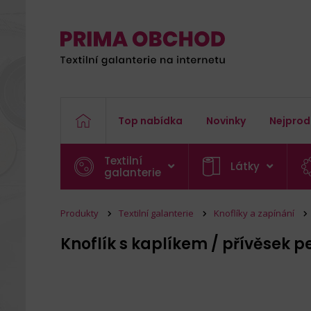
Top nabídka
Novinky
Nejprod
Textilní
Látky
galanterie
Produkty
Textilní galanterie
Knoflíky a zapínání
Knoflík s kaplíkem / přívěsek 