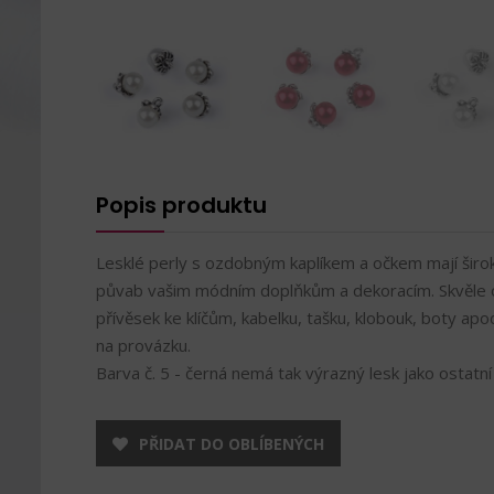
Popis produktu
Lesklé perly s ozdobným kaplíkem a očkem mají širok
půvab vašim módním doplňkům a dekoracím. Skvěle o
přívěsek ke klíčům, kabelku, tašku, klobouk, boty ap
na provázku.
Barva č. 5 - černá nemá tak výrazný lesk jako ostatní 
PŘIDAT DO OBLÍBENÝCH