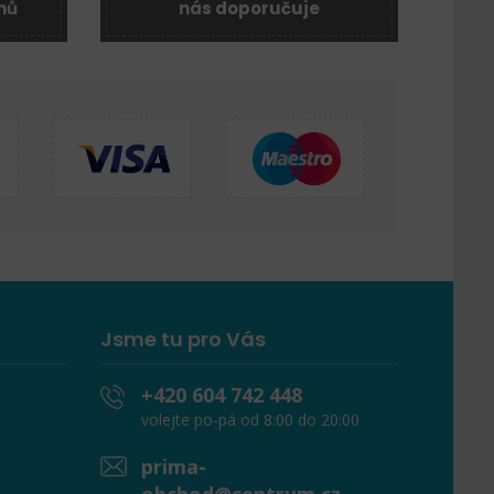
nů
nás doporučuje
Jsme tu pro Vás
+420 604 742 448
volejte po-pá od 8:00 do 20:00
prima-