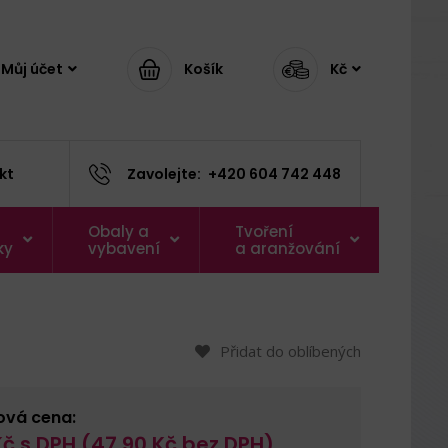
Můj účet
Košík
Kč
kt
Zavolejte:
+420 604 742 448
Obaly a
Tvoření
ky
vybavení
a aranžování
Přidat do oblíbených
ová cena:
č s DPH (
47,90
Kč bez DPH)