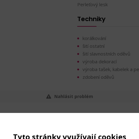
Perleťový lesk
Techniky
korálkování
šití ostatní
šití slavnostních oděvů
výroba dekorací
výroba tašek, kabelek a p
zdobení oděvů
Nahlásit problém
Tyto stránky využívají cookies