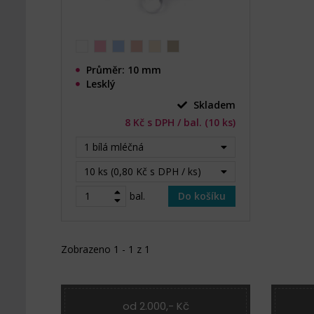
Průměr: 10 mm
Lesklý
Skladem
8 Kč s DPH / bal. (10 ks)
1 bílá mléčná
10 ks (0,80 Kč s DPH / ks)
bal.
Do košíku
Zobrazeno 1 - 1 z 1
od 2.000,- Kč