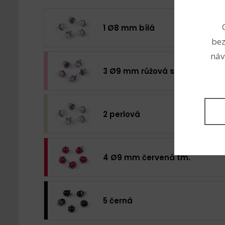
1 Ø8 mm bílá
bez
náv
3 Ø9 mm růžová sv.
2 perlová
4 Ø9 mm červená tm.
5 černá