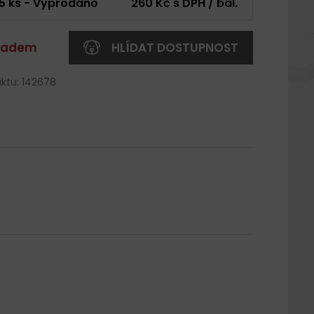
5 ks - Vyprodáno
260 Kč s DPH / bal.
kladem
HLÍDAT DOSTUPNOST
ktu: 142678