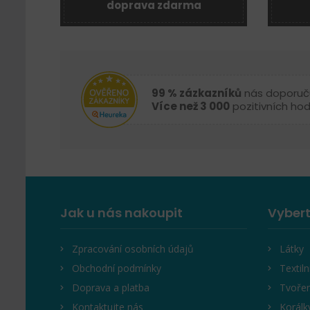
doprava zdarma
99 % zázkazníků
nás doporuč
Více než 3 000
pozitivních ho
Jak u nás nakoupit
Vybert
Zpracování osobních údajů
Látky
Obchodní podmínky
Textiln
Doprava a platba
Tvořen
Kontaktujte nás
Korálk