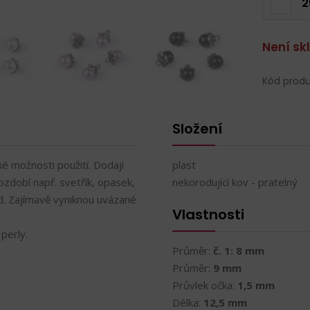
2
Není s
Kód produ
Složení
é možnosti použití. Dodají
plast
zdobí např. svetřík, opasek,
nekorodující kov - pratelný
od. Zajímavě vyniknou uvázané
Vlastnosti
perly.
Průměr:
č. 1: 8 mm
Průměr:
9 mm
Průvlek očka:
1,5 mm
Délka:
12,5 mm