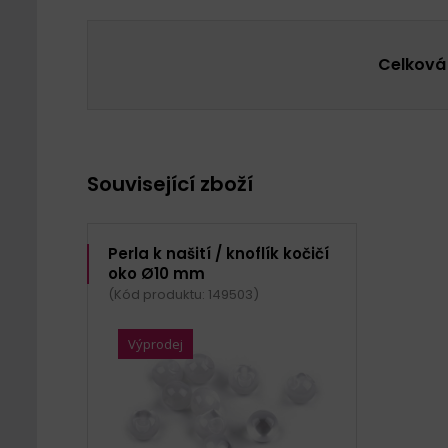
Celková
Související zboží
Perla k našití / knoflík kočičí
oko Ø10 mm
(Kód produktu: 149503)
Výprodej