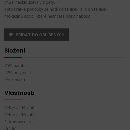
chůzi nesklouzávaly z paty.
Tyto krátké ponožky se hodí do tenisek, slip on tenisek,
mokasínů apod., které nechcete nosit naboso.
PŘIDAT DO OBLÍBENÝCH
Složení
75% bambus
22% polyamid
3% elastan
Vlastnosti
Velikost:
35 - 38
Velikost:
39 - 42
Silikonový okraj
Krátké