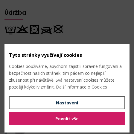
Údržba
Nahlásit problém
Tyto stránky využívají cookies
Cookies používáme, abychom zajistili správné fungování a
Hromadný nákup
bezpečnost našich stránek, tím pádem co nejlepší
zkušenost při návštěvě. Svá nastavení cookies můžete
později kdykoliv změnit.
Další informace o Cookies
6 (vel. 39-42) šedá
Nastavení
Povolit vše
5 (vel. 39-42) šedá světlá