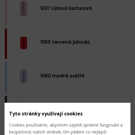
1037 růžová lasturová
1050 červená jahoda
1060 modrá světlá
1069 modrá tmavá
Tyto stránky využívají cookies
Cookies používáme, abychom zajistili správné fungování a
bezpečnost našich stránek, tím pádem co nejlepší