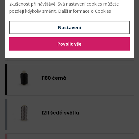
zkušenost při návštěvě. Svá nastavení cookies můžete
1124 zelená pastelová
později kdykoliv změnit.
Další informace o Cookies
Nastavení
1179 bílá
Povolit vše
1180 černá
1211 šedá světlá