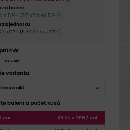
a za
balení
 s DPH (
57
Kč bez DPH)
a za
jednotku
č s DPH (
5,70
Kč bez DPH)
 průměr
Ø16 mm
rte variantu
 barva nikl
rte balení a počet kusů
0 pár
69 Kč s DPH / bal.