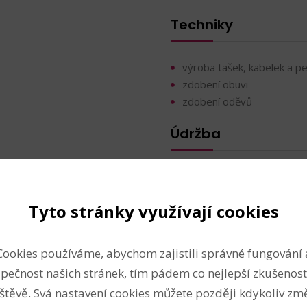
Techniky
výroba tašek, kabelek a p
zdobení obuvi
zdobení oděvů
Údržba
Tyto stránky využívají cookies
Nahlásit problém
Cookies používáme, abychom zajistili správné fungování 
pečnost našich stránek, tím pádem co nejlepší zkušenost
štěvě. Svá nastavení cookies můžete později kdykoliv změ