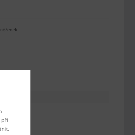
eněženek
a
 při
nit.