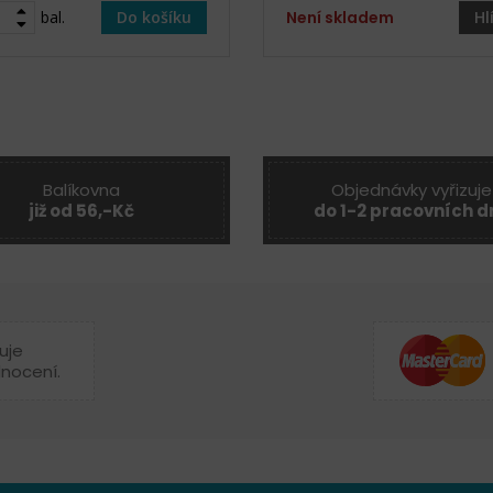
bal.
Do košíku
Není skladem
Hl
Balíkovna
Objednávky vyřizuje
již od 56,-Kč
do 1-2 pracovních d
uje
dnocení.