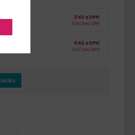
0
Kč s DPH
/
bal. (10 pár)
0
Kč bez DPH
pár
0
Kč s DPH
/
bal. (10 pár)
0
Kč bez DPH
košíku