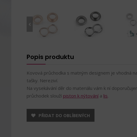
Popis produktu
Kovová průchodka s matným designem je vhodná na m
tašky. Nereziví.
Na vysekávání děr do materiálu vám k ní doporučuj
průchodek slouží
piston k nýtování
a
lis
.
PŘIDAT DO OBLÍBENÝCH