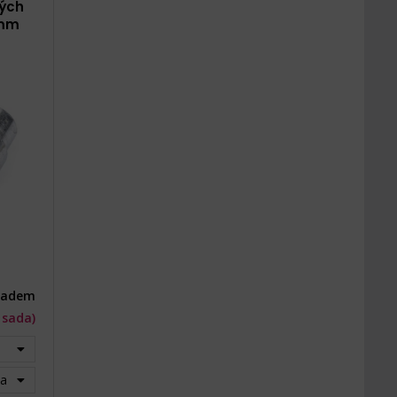
ných
 mm
ladem
1 sada)
da) - Vyprodáno