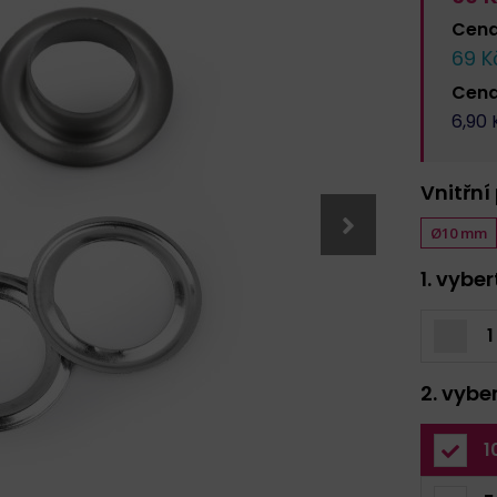
Cen
69
Kč
Cen
6,90
K
Vnitřní
Ø10 mm
1. vybe
1
2. vybe
1