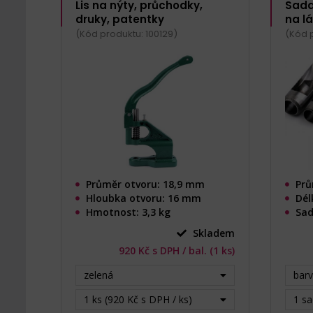
Lis na nýty, průchodky,
Sada
druky, patentky
na lá
(Kód produktu: 100129)
(Kód p
Průměr otvoru: 18,9 mm
Prů
Hloubka otvoru: 16 mm
Dél
Hmotnost: 3,3 kg
Sad
Skladem
920 Kč s DPH / bal. (1 ks)
zelená
barv
1 ks (920 Kč s DPH / ks)
1 sa