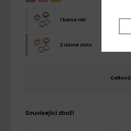
1 barva nikl
2 růžové zlato
Celková
Související zboží