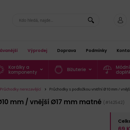
ávanější
Výprodej
Doprava
Podmínky
Konta
Korálky a
Módní
Bižuterie
komponenty
doplň
Průchodky nerezavějící
Průchodky s podložkou vnitřní Ø10 mm / vněj
 Ø10 mm / vnější Ø17 mm matné
(#142542)
Celk
69
K