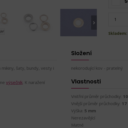
5
Skladem: 
Složení
ikiny, šaty, bundy, vesty i
nekorodující kov - pratelný
Vlastnosti
eme
výsečník
. K naražení
Vnitřní průměr průchodky:
1
Vnější průměr průchodky:
17
Výška:
5 mm
Nerezavějící
Matné