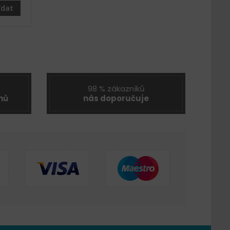
ídat
98 % zákazníků
nů
nás doporučuje