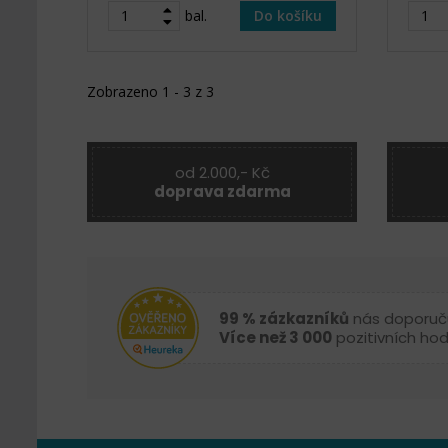
bal.
Do košíku
Zobrazeno 1 - 3 z 3
od 2.000,- Kč
doprava zdarma
99 % zázkazníků
nás doporuč
Více než 3 000
pozitivních ho