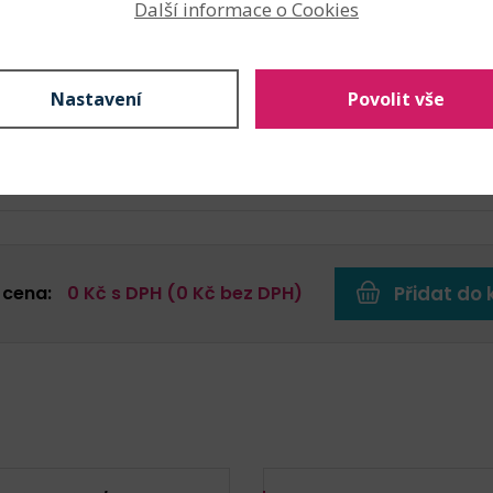
Další informace o Cookies
69
Kč s DPH 
10 pár (6,90 Kč s DPH / pár)
bal.
Skladem: 2860 
Nastavení
Povolit vše
69
Kč s DPH 
10 pár (6,90 Kč s DPH / pár) - Vyprodáno
Hlídat
Není skladem
 cena:
0
Kč s DPH (
0
Kč bez DPH)
Přidat do 