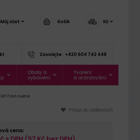
Můj účet
Košík
Kč
kt
Zavolejte:
+420 604 742 448
Obaly a
Tvoření
ky
vybavení
a aranžování
ší Ø17 mm matné
Přidat do oblíbených
ová cena:
č s DPH (
57
Kč bez DPH)