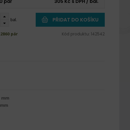
0 pár
305 Kč s DPH / bal.
PŘIDAT DO KOŠÍKU
bal.
2860 pár
Kód produktu: 142542
0 mm
 mm