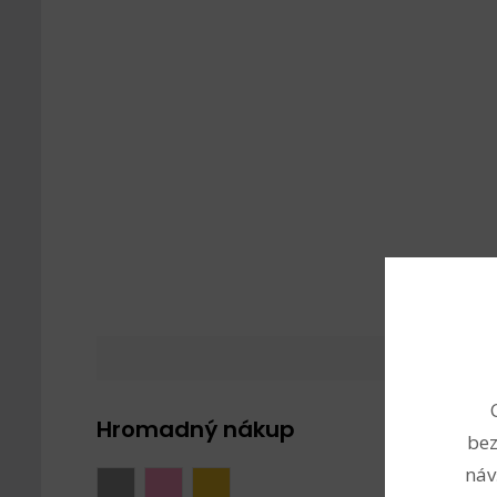
Hromadný nákup
bez
náv