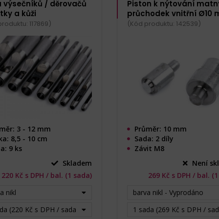
 výsečníků / děrovačů
Piston k nýtování mat
tky a kůži
průchodek vnitřní Ø10
roduktu: 117869)
(Kód produktu: 142539)
měr: 3 - 12 mm
Průměr: 10 mm
ka: 8,5 - 10 cm
Sada: 2 díly
a: 9 ks
Závit M8
Skladem
Není sk
220 Kč s DPH / bal. (1 sada)
269 Kč s DPH / bal. (
a nikl
barva nikl - Vyprodáno
da (220 Kč s DPH / sada)
1 sada (269 Kč s DPH / sa