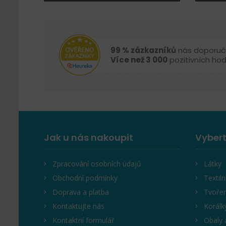
99 % zázkazníků
nás doporuč
Více než 3 000
pozitivních ho
Jak u nás nakoupit
Vybert
Zpracování osobních údajů
Látky
Obchodní podmínky
Textiln
Doprava a platba
Tvořen
Kontaktujte nás
Korálk
Kontaktní formulář
Obaly 