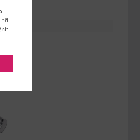
a
 při
nit.