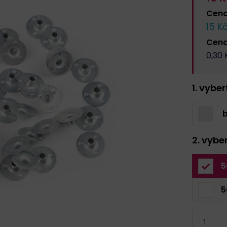
Cen
15
Kč
Cen
0,30
K
1. vybe
b
2. vybe
5
5