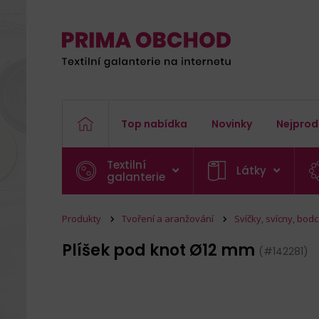
Top nabídka
Novinky
Nejprod
Textilní
Látky
galanterie
Produkty
Tvoření a aranžování
Svíčky, svícny, bod
Plíšek pod knot Ø12 mm
(#142281)