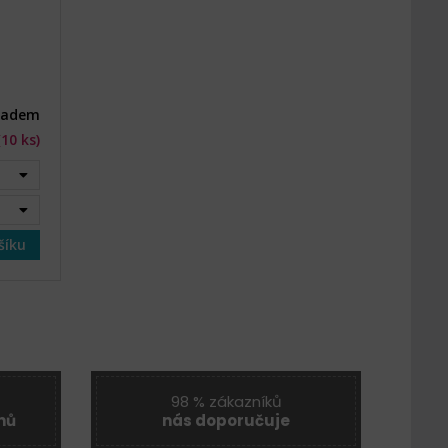
ladem
(10 ks)
šíku
98 % zákazníků
nů
nás doporučuje