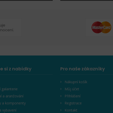
uje
dnocení.
e si z nabídky
Pro naše zákazníky
Nákupní košík
í galanterie
Můj účet
í a aranžování
Přihlášení
y a komponenty
Registrace
a vybavení
Kontakt