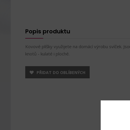
Popis produktu
Kovové plíšky využijete na domácí výrobu svíček. Js
knotů - kulaté i ploché.
PŘIDAT DO OBLÍBENÝCH