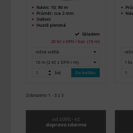
Návin: 10; 90 m
Prů
Průměr: cca 2 mm
Náv
Oděvní
Hustě pletená
Skladem
20 Kč s DPH / bal. (10 m)
režná světlá
režn
10 m (2 Kč s DPH / m)
1 ks
bal.
Do košíku
Zobrazeno 1 - 3 z 3
od 2.000,- Kč
doprava zdarma