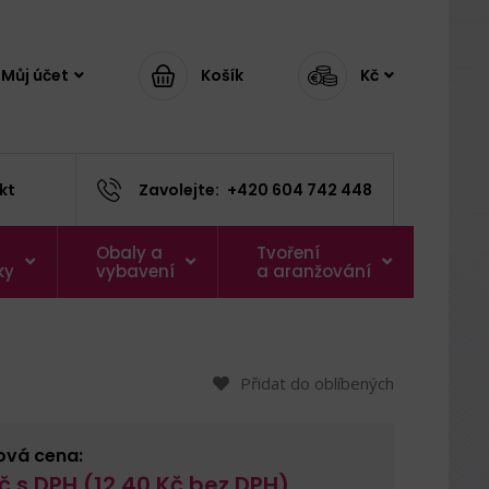
Můj účet
Košík
Kč
kt
Zavolejte:
+420 604 742 448
Obaly a
Tvoření
ky
vybavení
a aranžování
Přidat do oblíbených
ová cena:
č s DPH (
12,40
Kč bez DPH)