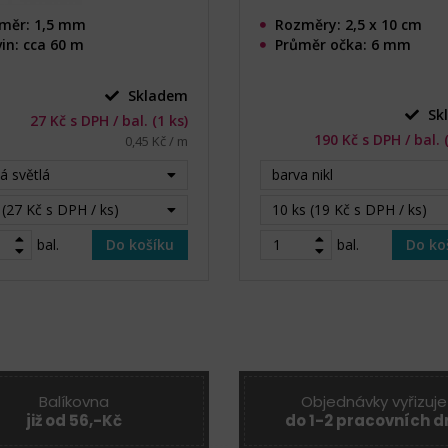
měr: 1,5 mm
Rozměry: 2,5 x 10 cm
in: cca 60 m
Průměr očka: 6 mm
Skladem
Sk
27 Kč s DPH / bal. (1 ks)
190 Kč s DPH / bal. 
0,45 Kč / m
á světlá
barva nikl
 (27 Kč s DPH / ks)
10 ks (19 Kč s DPH / ks)
bal.
Do košíku
bal.
Do ko
Balíkovna
Objednávky vyřizuje
již od 56,-Kč
do 1-2 pracovních d