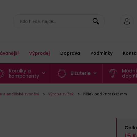
ávanější
Výprodej
Doprava
Podmínky
Konta
Korálky a
Módní
Bižuterie
komponenty
doplň
ce a andělské zvonění
Výroba svíček
Plíšek pod knot Ø12 mm
Celk
15
K