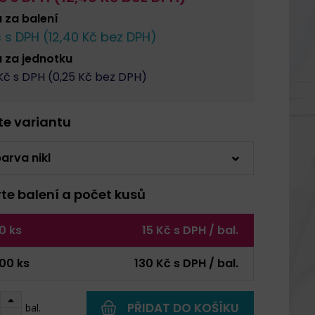
a za
balení
 s DPH (
12,40
Kč bez DPH)
a za
jednotku
č s DPH (
0,25
Kč bez DPH)
rte variantu
arva nikl
rte balení a počet kusů
0 ks
15 Kč s DPH / bal.
00 ks
130 Kč s DPH / bal.
PŘIDAT DO KOŠÍKU
bal.