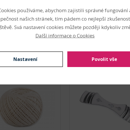
výroba svíček
Cookies používáme, abychom zajistili správné fungování 
pečnost našich stránek, tím pádem co nejlepší zkušenost
Nahlásit problém
štěvě. Svá nastavení cookies můžete později kdykoliv změ
Další informace o Cookies
Nastavení
Povolit vše
něný provázek / knot
Kovový držák na knoty
 mm
svíček
roduktu: 115515)
(Kód produktu: 144317)