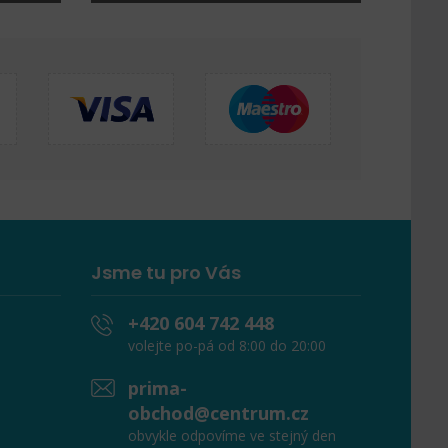
Jsme tu pro Vás
+420 604 742 448
volejte po-pá od 8:00 do 20:00
prima-
obchod@centrum.cz
obvykle odpovíme ve stejný den