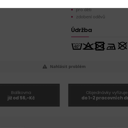
šití ostatní
pro děti
zdobení oděvů
Údržba
Nahlásit problém
Balíkovna
Objednávky vyřizuje
již od 56,-Kč
do 1-2 pracovních d