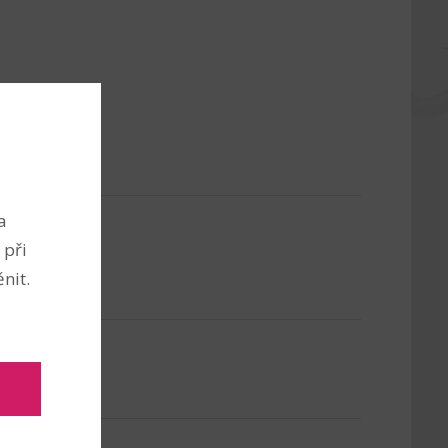
a
 při
nit.