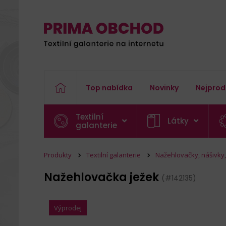
Top nabídka
Novinky
Nejprod
Textilní
Látky
galanterie
Produkty
Textilní galanterie
Nažehlovačky, nášivky, 
Nažehlovačka ježek
(#142135)
Výprodej