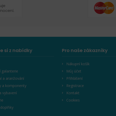
uje
dnocení.
e si z nabídky
Pro naše zákazníky
Nákupní košík
í galanterie
Můj účet
í a aranžování
Přihlášení
y a komponenty
Registrace
a vybavení
Kontakt
rie
Cookies
 doplňky