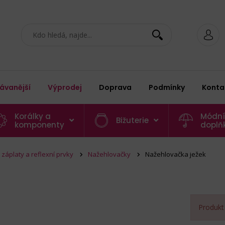
ávanější
Výprodej
Doprava
Podmínky
Konta
Korálky a
Módní
Bižuterie
komponenty
doplň
záplaty a reflexní prvky
Nažehlovačky
Nažehlovačka ježek
Produkt