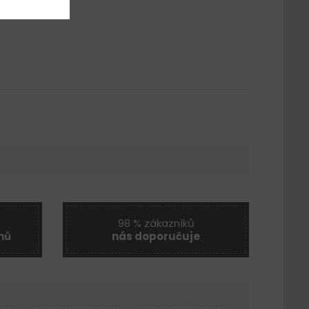
98 % zákazníků
nů
nás doporučuje