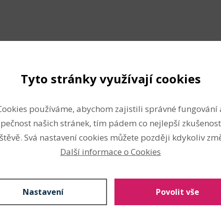
Tyto stránky využívají cookies
Složení
Cookies používáme, abychom zajistili správné fungování 
elice kvalitní provedení.
polyester
edevším na zimním oblečení,
pečnost našich stránek, tím pádem co nejlepší zkušenost
nános polyetylen
y.
štěvě. Svá nastavení cookies můžete později kdykoliv změ
Vlastnosti
ití. Slouží nejen k opravě
Další informace o Cookies
Rozměry:
6 x 7 cm
Nastavení
Povolit vše
Techniky