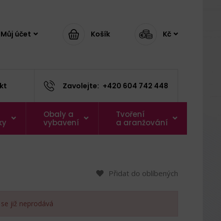
Můj účet
Košík
Kč
kt
Zavolejte:
+420 604 742 448
Obaly a
Tvoření
ky
vybavení
a aranžování
Přidat do oblíbených
 se již neprodává