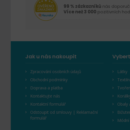
99 % zázkazníků
nás doporuč
Více než 3 000
pozitivních ho
Jak u nás nakoupit
Vybert
Zpracování osobních údajů
Látky
Obchodní podmínky
Textiln
Doprava a platba
Tvořen
Kontaktujte nás
Korálk
Kontaktní formulář
Obaly 
Odstoupit od smlouvy | Reklamační
Bižute
formulář
Módní