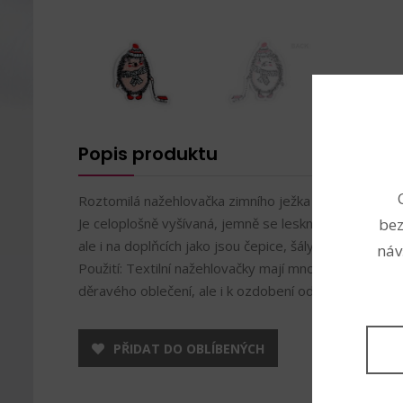
Popis produktu
Roztomilá nažehlovačka zimního ježka se sáňkami má v
Je celoplošně vyšívaná, jemně se leskne. Vynikne př
bez
ale i na doplňcích jako jsou čepice, šály, tašky a batoh
náv
Použití: Textilní nažehlovačky mají mnohostranné využ
děravého oblečení, ale i k ozdobení oděvů.
PŘIDAT DO OBLÍBENÝCH