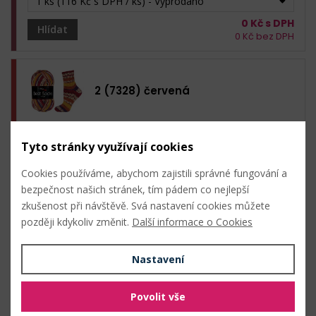
1 ks (116 Kč s DPH / ks) - Vyprodáno
0
Kč s DPH
Hlídat
0
Kč bez DPH
2 (7328) červená
116
Kč s DPH /
bal. (1 ks)
1,16 Kč / g
Tyto stránky využívají cookies
Není skladem
Cookies používáme, abychom zajistili správné fungování a
1 ks (116 Kč s DPH / ks) - Vyprodáno
bezpečnost našich stránek, tím pádem co nejlepší
0
Kč s DPH
Hlídat
zkušenost při návštěvě. Svá nastavení cookies můžete
0
Kč bez DPH
později kdykoliv změnit.
Další informace o Cookies
Nastavení
4 (7305) šedá světlá
Povolit vše
116
Kč s DPH /
bal. (1 ks)
1,16 Kč / g