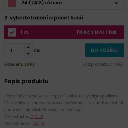
24 (7413) růžová
2. vyberte balení a počet kusů
1 ks
116 Kč s DPH / bal.
DO KOŠÍKU
bal.
Skladem: 24 ks
Kód produktu: 141993
Popis produktu
Pletací příze Best Socks se pyšní kvalitou a vysokým podílem
hřejivé vlny. Je samovzorovací a perfektně se tak hodí na pletení
ponožek. Jedno klubíčko vyjde na jeden pár.
Velikost jehlic:
2,5 - 3
Velikost háčku:
2,5 - 3