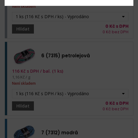
Není skladem
1 ks (116 Kč s DPH / ks) - Vyprodáno
0
Kč s DPH
Hlídat
0
Kč bez DPH
6 (7315) petrolejová
116
Kč s DPH /
bal. (1 ks)
1,16 Kč / g
Není skladem
1 ks (116 Kč s DPH / ks) - Vyprodáno
0
Kč s DPH
Hlídat
0
Kč bez DPH
7 (7312) modrá