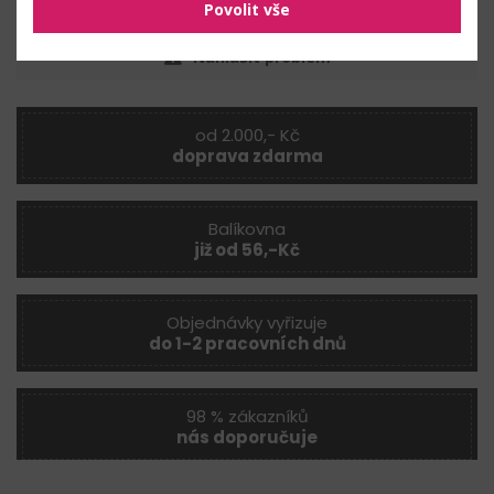
Povolit vše
Nahlásit problém
od 2.000,- Kč
doprava zdarma
Balíkovna
již od 56,-Kč
Objednávky vyřizuje
do 1-2 pracovních dnů
98 % zákazníků
nás doporučuje