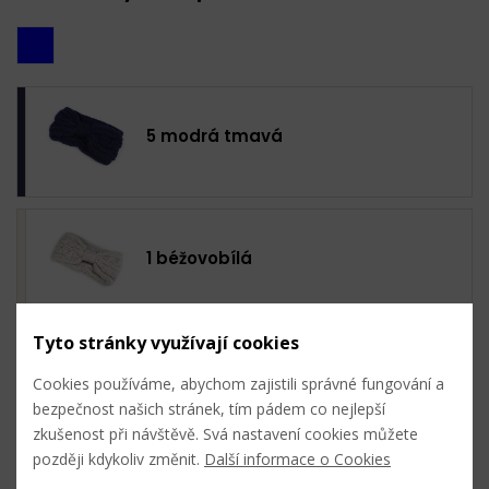
5 modrá tmavá
1 béžovobílá
Tyto stránky využívají cookies
2 pudrová
Cookies používáme, abychom zajistili správné fungování a
bezpečnost našich stránek, tím pádem co nejlepší
zkušenost při návštěvě. Svá nastavení cookies můžete
později kdykoliv změnit.
Další informace o Cookies