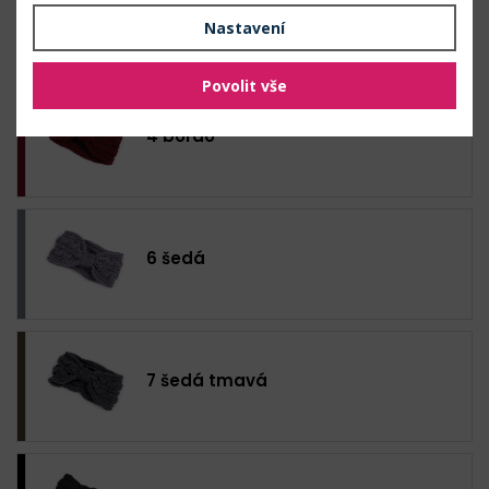
3 bordó sv.
Nastavení
Povolit vše
4 bordó
6 šedá
7 šedá tmavá