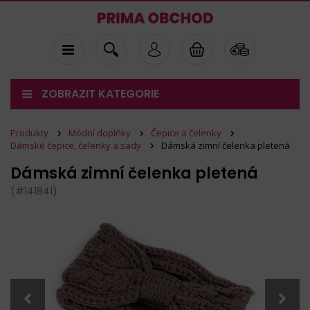
ZOBRAZIT KATEGORIE
Produkty
Módní doplňky
Čepice a čelenky
Dámské čepice, čelenky a sady
Dámská zimní čelenka pletená
Dámská zimní čelenka pletená
(#141841)