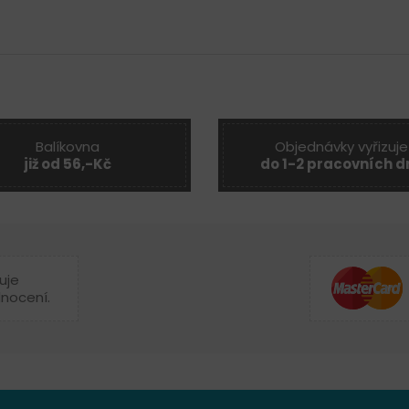
Balíkovna
Objednávky vyřizuje
již od 56,-Kč
do 1-2 pracovních d
uje
dnocení.