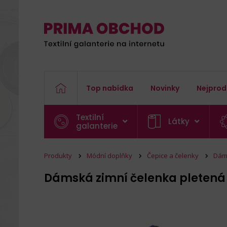
Top nabídka
Novinky
Nejprod
Textilní
Látky
galanterie
Produkty
Módní doplňky
Čepice a čelenky
Dáms
Dámská zimní čelenka pleten