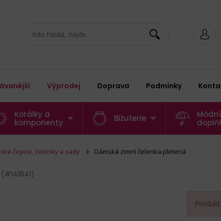
ávanější
Výprodej
Doprava
Podmínky
Konta
Korálky a
Módní
Bižuterie
komponenty
doplň
ké čepice, čelenky a sady
Dámská zimní čelenka pletená
á
(#141841)
Produkt