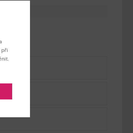
a
 při
nit.