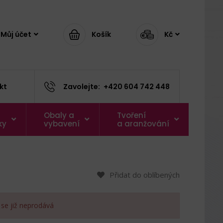
Můj účet
Košík
Kč
kt
Zavolejte:
+420 604 742 448
Obaly a
Tvoření
ky
vybavení
a aranžování
Přidat do oblíbených
 se již neprodává