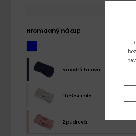
Hromadný nákup
bez
náv
5 modrá tmavá
1 béžovobílá
2 pudrová