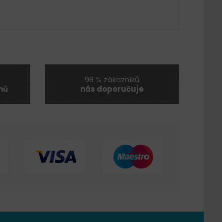
98 % zákazníků
nů
nás doporučuje