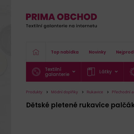
Top nabídka
Novinky
Nejprod
Textilní
Látky
galanterie
Produkty
Módní doplňky
Rukavice
Přechodní a
Dětské pletené rukavice palčá