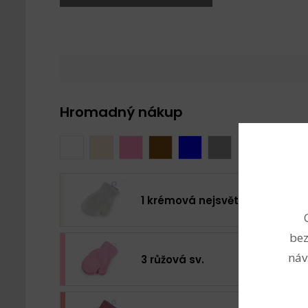
Hromadný nákup
1 krémová nejsvět.
bez
náv
3 růžová sv.