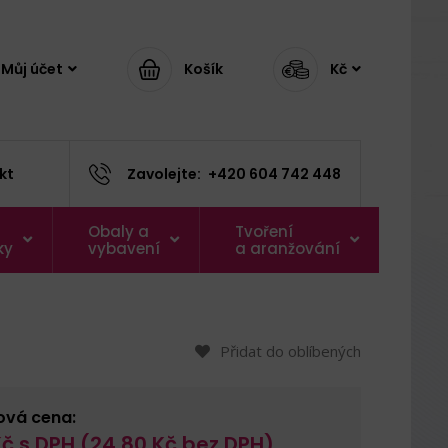
Můj účet
Košík
Kč
kt
Zavolejte:
+420 604 742 448
Obaly a
Tvoření
ky
vybavení
a aranžování
Přidat do oblíbených
ová cena:
č s DPH (
24,80
Kč bez DPH)