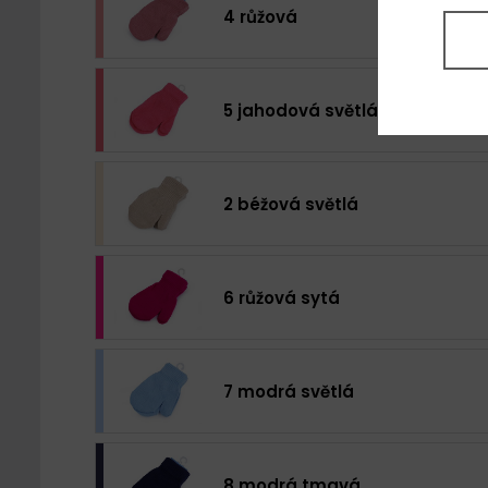
4 růžová
5 jahodová světlá
2 béžová světlá
6 růžová sytá
7 modrá světlá
8 modrá tmavá