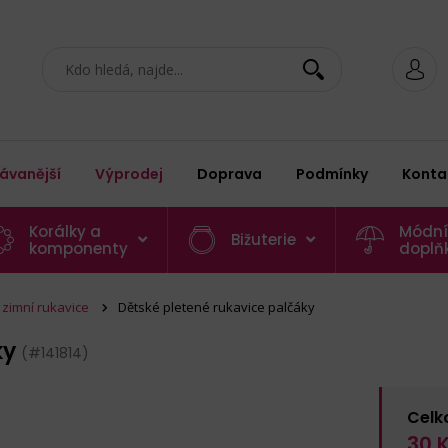
ávanější
Výprodej
Doprava
Podmínky
Konta
Korálky a
Módní
Bižuterie
komponenty
doplň
 zimní rukavice
Dětské pletené rukavice palčáky
ky
(#141814)
Celk
30
K