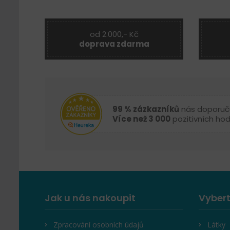
od 2.000,- Kč
doprava zdarma
99 % zázkazníků
nás doporuč
Více než 3 000
pozitivních ho
Jak u nás nakoupit
Vybert
Zpracování osobních údajů
Látky