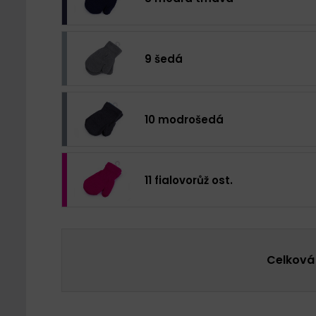
9 šedá
10 modrošedá
11 fialovorůž ost.
Celková