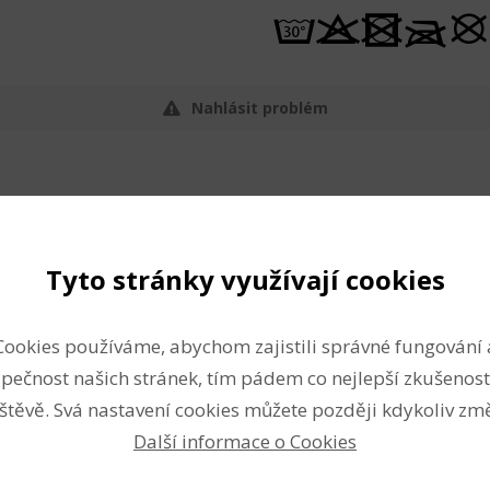
Nahlásit problém
Tyto stránky využívají cookies
30
Kč s DPH
1 pár (30 Kč s DPH / pár)
bal.
Skladem: 7 pá
Cookies používáme, abychom zajistili správné fungování 
pečnost našich stránek, tím pádem co nejlepší zkušenost
30
Kč s DPH
štěvě. Svá nastavení cookies můžete později kdykoliv změ
1 pár (30 Kč s DPH / pár)
bal.
Skladem: 21 p
Další informace o Cookies