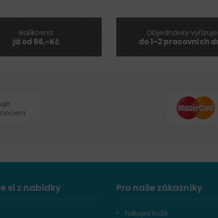
Balíkovna
Objednávky vyřizuje
již od 56,-Kč
do 1-2 pracovních d
uje
dnocení.
e si z nabídky
Pro naše zákazníky
Nákupní košík