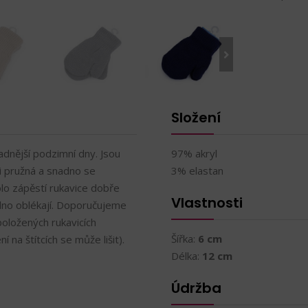
Složení
adnější podzimní dny. Jsou
97% akryl
i pružná a snadno se
3% elastan
lo zápěstí rukavice dobře
Vlastnosti
nadno oblékají. Doporučujeme
položených rukavicích
Šířka:
6 cm
í na štítcích se může lišit).
Délka:
12 cm
Údržba