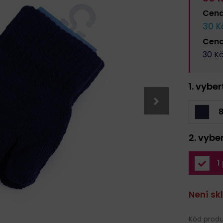
Cen
30
Kč
Cen
30
Kč
1. vybe
2. vybe
1
Není s
Kód produ