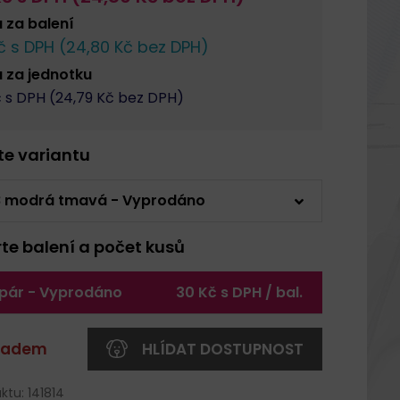
a za
balení
 s DPH (
24,80
Kč bez DPH)
a za
jednotku
 s DPH (
24,79
Kč bez DPH)
rte variantu
8 modrá tmavá - Vyprodáno
rte balení a počet kusů
 pár - Vyprodáno
30 Kč s DPH / bal.
kladem
HLÍDAT DOSTUPNOST
ktu: 141814