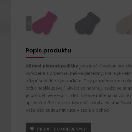
Popis produktu
Dětské pletené palčáky
jsou ideální volbou pro chl
vyrobené z příjemné, měkké pleteniny, která je velm
přizpůsobí dětským ručkám. Díky pružnému lemu oko
drží a nesklouzávají. Skvěle se natahují, takže se s
je pro děti ve věku 4–5 let. Šířka je měřená na volně 
uprostřed (bez palce). Materiál: akryl a elastan (složen
Vaše děti budou mít ruce v teple a pohodlí.
PŘIDAT DO OBLÍBENÝCH