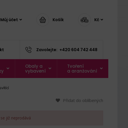
Můj účet
Košík
Kč
kt
Zavolejte:
+420 604 742 448
Obaly a
Tvoření
ky
vybavení
a aranžování
ítící
Přidat do oblíbených
 se již neprodává