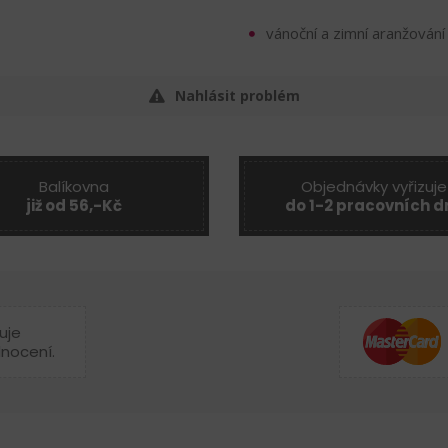
vánoční a zimní aranžování
Nahlásit problém
Balíkovna
Objednávky vyřizuje
již od 56,-Kč
do 1-2 pracovních d
uje
dnocení.