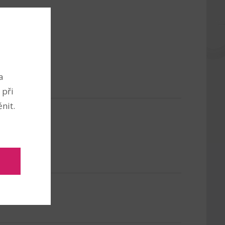
a
 při
nit.