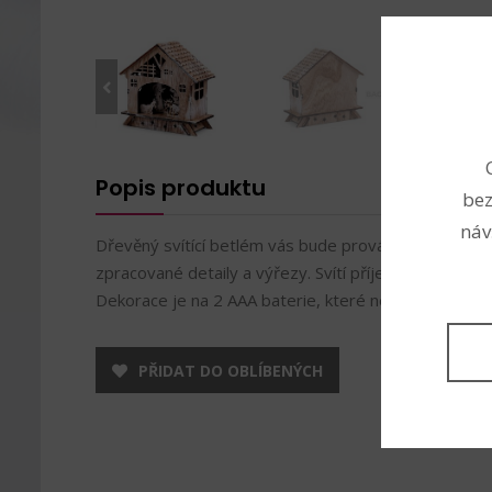
Popis produktu
bez
náv
Dřevěný svítící betlém vás bude provázet vánočním
zpracované detaily a výřezy. Svítí příjemným teplým
Dekorace je na 2 AAA baterie, které nejsou součástí 
PŘIDAT DO OBLÍBENÝCH