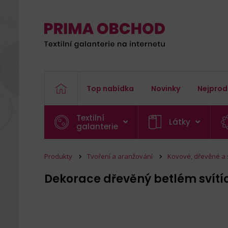
Top nabídka
Novinky
Nejprod
Textilní
Látky
galanterie
Produkty
Tvoření a aranžování
Kovové, dřevěné a
Dekorace dřevěný betlém svítí