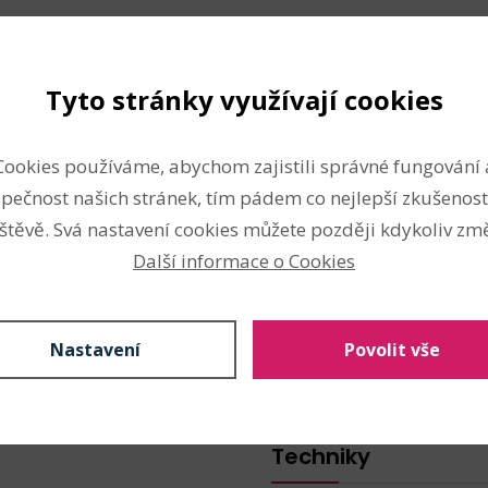
Tyto stránky využívají cookies
Cookies používáme, abychom zajistili správné fungování 
Složení
pečnost našich stránek, tím pádem co nejlepší zkušenost
štěvě. Svá nastavení cookies můžete později kdykoliv změ
 obdobím. Má poutavě
překližka
Další informace o Cookies
 světlem.
překližka
balení.
překližka
Vlastnosti
Nastavení
Povolit vše
Rozměry:
12 x 12 x 5,3 cm
Techniky