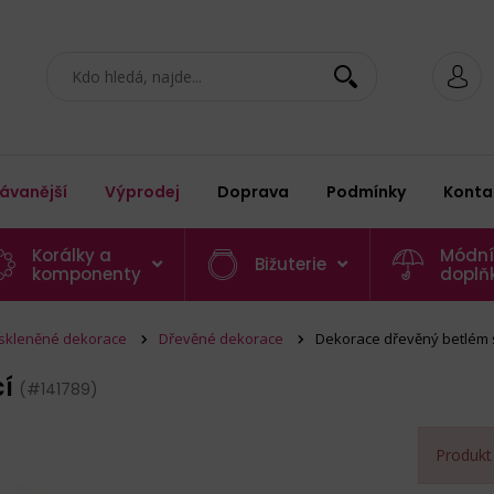
ávanější
Výprodej
Doprava
Podmínky
Konta
Korálky a
Módní
Bižuterie
komponenty
doplň
 skleněné dekorace
Dřevěné dekorace
Dekorace dřevěný betlém sv
cí
(#141789)
Produkt