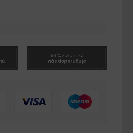
98 % zákazníků
nů
nás doporučuje