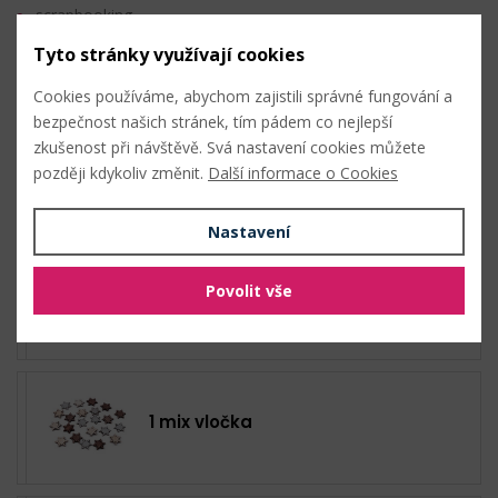
scrapbooking
vánoční a zimní aranžování
Tyto stránky využívají cookies
výroba dekorací
Cookies používáme, abychom zajistili správné fungování a
bezpečnost našich stránek, tím pádem co nejlepší
Nahlásit problém
zkušenost při návštěvě. Svá nastavení cookies můžete
později kdykoliv změnit.
Další informace o Cookies
Hromadný nákup
Nastavení
Povolit vše
2 mix anděl
1 mix vločka