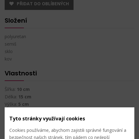
PŘIDAT DO OBLÍBENÝCH
Složení
polyuretan
semiš
sklo
kov
Vlastnosti
Šířka:
10 cm
Délka:
15 cm
Výška:
5 cm
Tyto stránky využívají cookies
Nahlásit problém
Cookies používáme, abychom zajistili správné fungování a
bezpečnost našich stránek, tím pádem co nejlepší