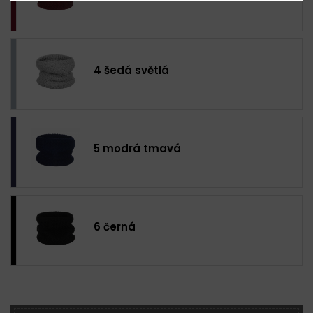
4 šedá světlá
5 modrá tmavá
6 černá