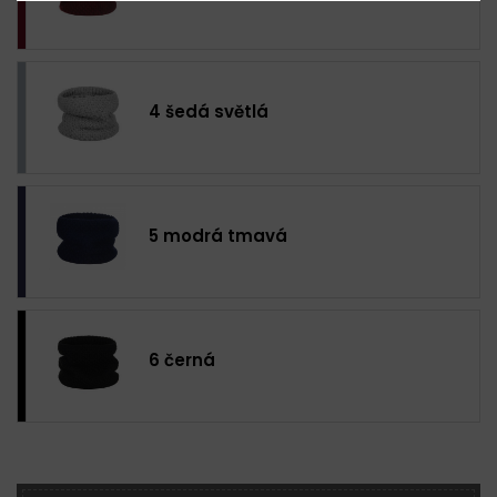
4 šedá světlá
5 modrá tmavá
6 černá