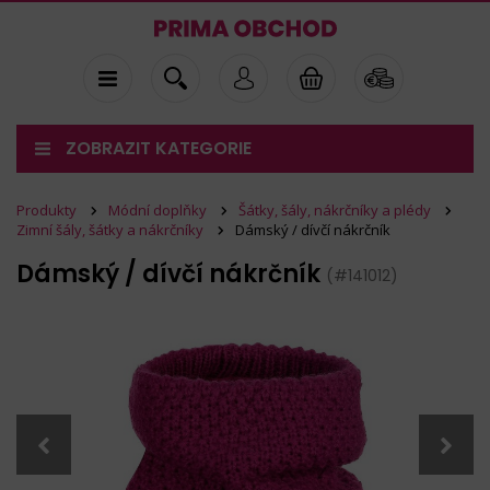
ZOBRAZIT KATEGORIE
Produkty
Módní doplňky
Šátky, šály, nákrčníky a plédy
Zimní šály, šátky a nákrčníky
Dámský / dívčí nákrčník
Dámský / dívčí nákrčník
(#141012)