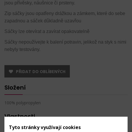
jsou přívěsky, náušnice či prsteny.
Zip sáčky jsou opatřeny drážkou a zámkem, které do sebe
zapadnou a sáček důkladně uzavřou
Sáčky lze otevírat a zavírat opakovatelně
Sáčky nepoužívejte k balení potravin, jelikož na styk s nimi
nebyly testovány.
PŘIDAT DO OBLÍBENÝCH
Složení
100% polypropylen
Vlastnosti
Tyto stránky využívají cookies
Rozměry:
7 x 10 cm