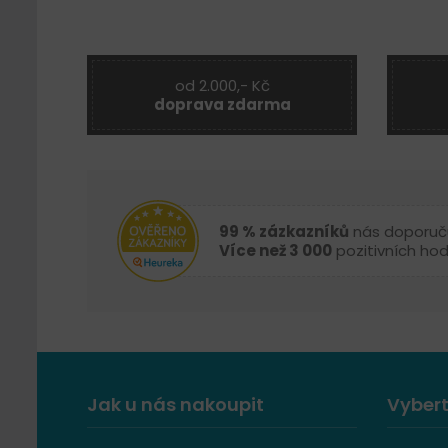
od 2.000,- Kč
doprava zdarma
99 % zázkazníků
nás doporuč
Více než 3 000
pozitivních ho
Jak u nás nakoupit
Vybert