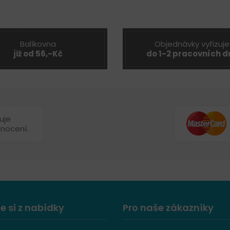
Balíkovna
Objednávky vyřizuje
již od 56,-Kč
do 1-2 pracovních d
uje
dnocení.
e si z nabídky
Pro naše zákazníky