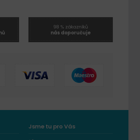
98 % zákazníků
nů
nás doporučuje
Jsme tu pro Vás