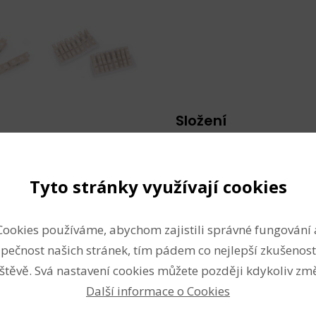
Složení
ace, svatební aranžování,
dřevo
isk je jednostranný.
kov
Tyto stránky využívají cookies
Vlastnosti
Cookies používáme, abychom zajistili správné fungování 
Šířka:
7 mm
pečnost našich stránek, tím pádem co nejlepší zkušenost
Délka:
45 mm
štěvě. Svá nastavení cookies můžete později kdykoliv změ
Další informace o Cookies
Techniky