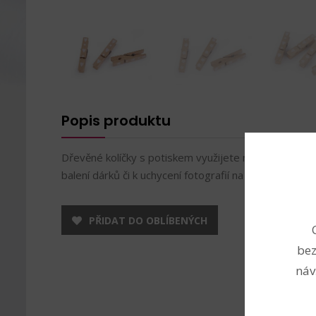
Popis produktu
Dřevěné kolíčky s potiskem využijete na různé dekor
balení dárků či k uchycení fotografií na provázek. Pot
PŘIDAT DO OBLÍBENÝCH
bez
náv