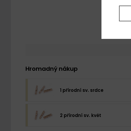
Hromadný nákup
1 přírodní sv. srdce
2 přírodní sv. květ