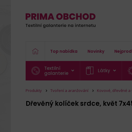
Top nabídka
Novinky
Nejprod
Textilní
Látky
galanterie
Produkty
Tvoření a aranžování
Kovové, dřevěné a
Dřevěný kolíček srdce, květ 7