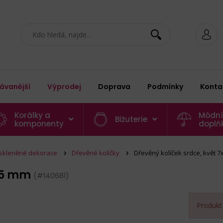
ávanější
Výprodej
Doprava
Podmínky
Konta
Korálky a
Módní
Bižuterie
komponenty
doplň
 skleněné dekorace
Dřevěné kolíčky
Dřevěný kolíček srdce, květ 
x45 mm
(#140681)
Produkt