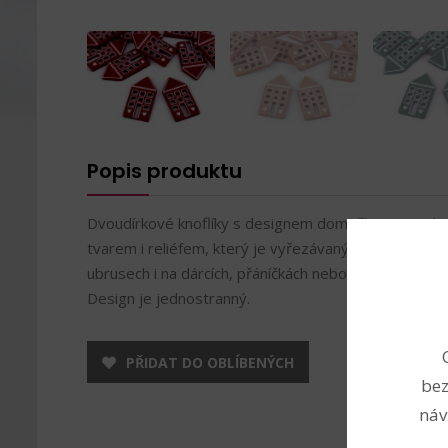
Popis produktu
Dvoudírkové knoflíky s designem domečku jsou velice
tvarem i reliéfem, který je vyřezávaný laserem. Vyni
ubrusech i na dárcích, přáníčkách nebo v květinové v
Design je jednostranný.
PŘIDAT DO OBLÍBENÝCH
bez
náv