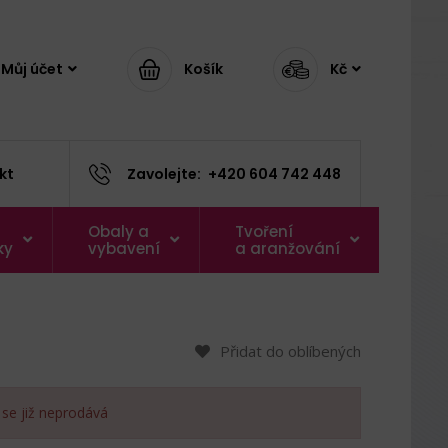
Můj účet
Košík
Kč
kt
Zavolejte:
+420 604 742 448
Obaly a
Tvoření
ky
vybavení
a aranžování
Přidat do oblíbených
 se již neprodává