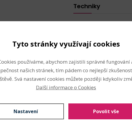
Techniky
tvorba účesů
Tyto stránky využívají cookies
Nahlásit problém
Cookies používáme, abychom zajistili správné fungování 
pečnost našich stránek, tím pádem co nejlepší zkušenost
štěvě. Svá nastavení cookies můžete později kdykoliv změ
Další informace o Cookies
Nastavení
Povolit vše