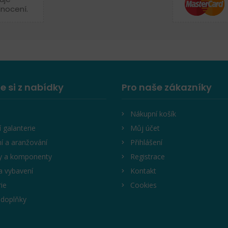
dnocení.
e si z nabídky
Pro naše zákazníky
Nákupní košík
í galanterie
Můj účet
í a aranžování
Přihlášení
y a komponenty
Registrace
a vybavení
Kontakt
rie
Cookies
 doplňky