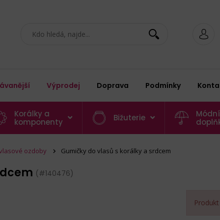
ávanější
Výprodej
Doprava
Podmínky
Konta
Korálky a
Módní
Bižuterie
komponenty
doplň
vlasové ozdoby
Gumičky do vlasů s korálky a srdcem
srdcem
(#140476)
Produkt