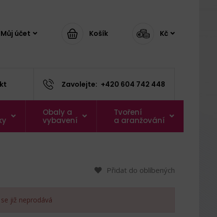
Můj účet
Košík
Kč
kt
Zavolejte:
+420 604 742 448
Obaly a
Tvoření
ky
vybavení
a aranžování
Přidat do oblíbených
 se již neprodává