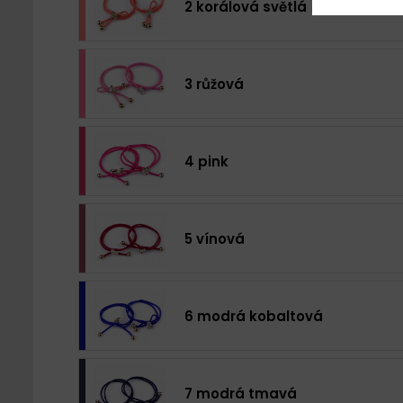
2 korálová světlá
3 růžová
4 pink
5 vínová
6 modrá kobaltová
7 modrá tmavá