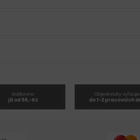
Balíkovna
Objednávky vyřizuje
již od 56,-Kč
do 1-2 pracovních d
uje