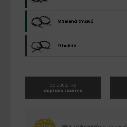
8 zelená tmavá
9 hnědá
od 2.000,- Kč
doprava zdarma
99 % zázkazníků
nás doporuč