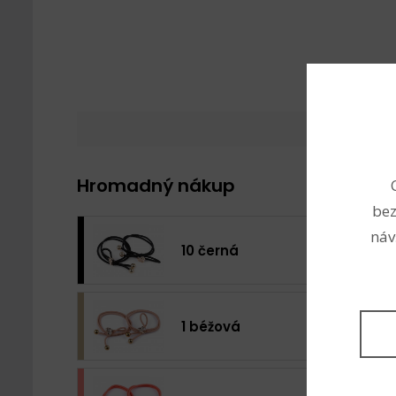
Hromadný nákup
bez
náv
10 černá
1 béžová