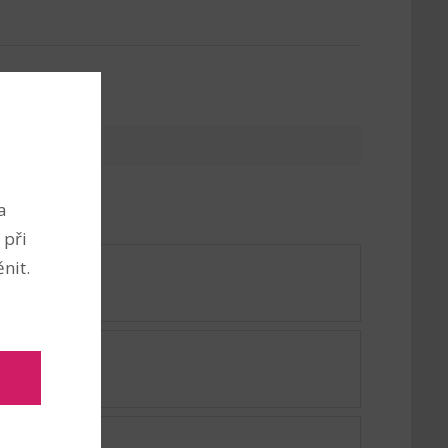
a
 při
nit.