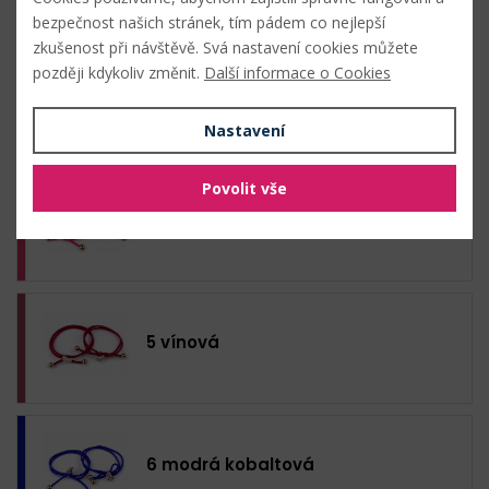
bezpečnost našich stránek, tím pádem co nejlepší
zkušenost při návštěvě. Svá nastavení cookies můžete
později kdykoliv změnit.
Další informace o Cookies
3 růžová
Nastavení
Povolit vše
4 pink
5 vínová
6 modrá kobaltová