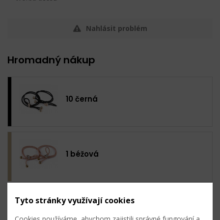
Nahlásit problém
Hromadný nákup
10 černá
1 béžová
Tyto stránky využívají cookies
2 korálová světlá
Cookies používáme, abychom zajistili správné fungování a