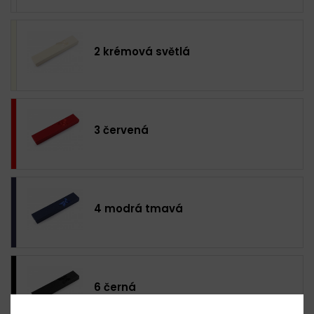
2 krémová světlá
3 červená
4 modrá tmavá
6 černá