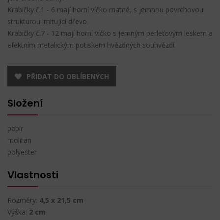
Krabičky č.1 - 6 mají horní víčko matné, s jemnou povrchovou
strukturou imitující dřevo.
Krabičky č.7 - 12 mají horní víčko s jemným perleťovým leskem a
efektním metalickým potiskem hvězdných souhvězdí.
PŘIDAT DO OBLÍBENÝCH
Složení
papír
molitan
polyester
Vlastnosti
Rozměry:
4,5 x 21,5 cm
Výška:
2 cm